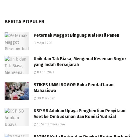
BERITA POPULER
Peternak Maggot Bingung Jual Hasil Panen
9 April 2021
Unik dan Tak Biasa, Mengenal Kesenian Bogor
yang Indah Bersejarah
8 April 2023
STIKES UMMI BOGOR Buka Pendaftaran
Mahasiswa
30 Mei 2022
KSP SB Adukan Upaya Penghentian Penyitaan
Aset ke Ombudsman dan Komisi Yudisial
16 September 2024
BAZNAS Kota Bogor dan Pemkot Bogor Berbagi