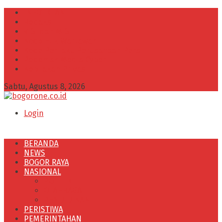
INFO IKLAN
Redaksi
VISI dan MISI
Kode Etik Wartawan
Kode Perilaku Perusahaan Pers
Pedoman Media Cyber
Kebijakan Privasi
Sabtu, Agustus 8, 2026
Login
BERANDA
NEWS
BOGOR RAYA
NASIONAL
POLITIK
OLAHRAGA
PENDIDIKAN
PERISTIWA
PEMERINTAHAN