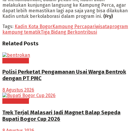
melakukan kunjungan langsung ke Kampung Perca, agar
dapat lebih memastikan lagi apa saja yang bisa dilakukan
Kadin untuk berkolaborasi dalam program ini.
(Fry)
Tags:
Kadin Kota Bogor
Kampung Perca
pariwisata
program
kampung tematik
Tiga Bidang Berkontribusi
Related
Posts
BOGOR RAYA
Polisi Perketat Pengamanan Usai Warga Bentrok
dengan PT PMC
8 Agustus 2026
BOGOR RAYA
Trek Terjal Malasari Jadi Magnet Balap Sepeda
Bupati Bogor Cup 2026
8 Agustus 2026