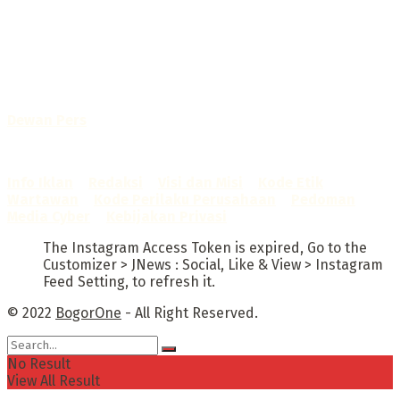
Selamat Datang di Bogorone.co.id,
Portal Berita yang dikelola oleh PT BOGOR ONE NET MEDIA
- SK Kemenkumham RI
No. AHU-0072.AH.01.02.TAHUN 2016
Telah diverifikasi oleh
Dewan Pers
Sertifikat Nomor
1422/DP-Verifikasi/K/X/2025
Info Iklan
–
Redaksi
–
Visi dan Misi
–
Kode Etik
Wartawan
–
Kode Perilaku Perusahaan
–
Pedoman
Media Cyber
–
Kebijakan Privasi
The Instagram Access Token is expired, Go to the
Customizer > JNews : Social, Like & View > Instagram
Feed Setting, to refresh it.
© 2022
BogorOne
- All Right Reserved.
No Result
View All Result