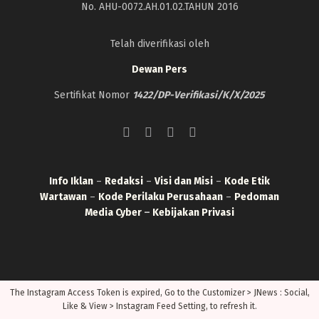
No. AHU-0072.AH.01.02.TAHUN 2016
Telah diverifikasi oleh
Dewan Pers
Sertifikat Nomor
1422/DP-Verifikasi/K/X/2025
Info Iklan
–
Redaksi
–
Visi dan Misi
–
Kode Etik
Wartawan
–
Kode Perilaku Perusahaan
–
Pedoman
Media Cyber
–
Kebijakan Privasi
The Instagram Access Token is expired, Go to the Customizer > JNews : Social,
Like & View > Instagram Feed Setting, to refresh it.