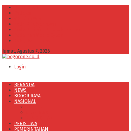
INFO IKLAN
Redaksi
VISI dan MISI
Kode Etik Wartawan
Kode Perilaku Perusahaan Pers
Pedoman Media Cyber
Kebijakan Privasi
Jumat, Agustus 7, 2026
Login
BERANDA
NEWS
BOGOR RAYA
NASIONAL
POLITIK
OLAHRAGA
PENDIDIKAN
PERISTIWA
PEMERINTAHAN