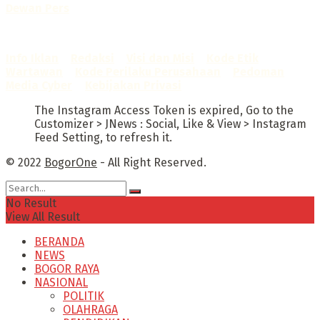
Dewan Pers
Sertifikat Nomor
1422/DP-Verifikasi/K/X/2025
Info Iklan
–
Redaksi
–
Visi dan Misi
–
Kode Etik
Wartawan
–
Kode Perilaku Perusahaan
–
Pedoman
Media Cyber
–
Kebijakan Privasi
The Instagram Access Token is expired, Go to the
Customizer > JNews : Social, Like & View > Instagram
Feed Setting, to refresh it.
© 2022
BogorOne
- All Right Reserved.
No Result
View All Result
BERANDA
NEWS
BOGOR RAYA
NASIONAL
POLITIK
OLAHRAGA