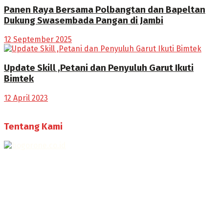
Panen Raya Bersama Polbangtan dan Bapeltan
Dukung Swasembada Pangan di Jambi
12 September 2025
Update Skill ,Petani dan Penyuluh Garut Ikuti
Bimtek
12 April 2023
Tentang Kami
Selamat Datang di Bogorone.co.id,
Portal Berita yang dikelola oleh PT BOGOR ONE NET MEDIA
- SK Kemenkumham RI
No. AHU-0072.AH.01.02.TAHUN 2016
Telah diverifikasi oleh