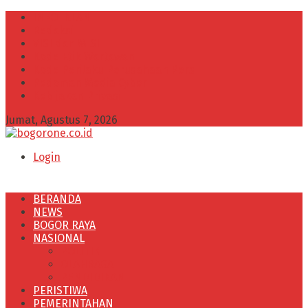
INFO IKLAN
Redaksi
VISI dan MISI
Kode Etik Wartawan
Kode Perilaku Perusahaan Pers
Pedoman Media Cyber
Kebijakan Privasi
Jumat, Agustus 7, 2026
Login
BERANDA
NEWS
BOGOR RAYA
NASIONAL
POLITIK
OLAHRAGA
PENDIDIKAN
PERISTIWA
PEMERINTAHAN