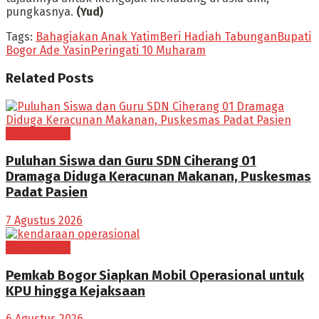
pungkasnya.
(Yud)
Tags:
Bahagiakan Anak Yatim
Beri Hadiah Tabungan
Bupati
Bogor Ade Yasin
Peringati 10 Muharam
Related
Posts
BOGOR RAYA
Puluhan Siswa dan Guru SDN Ciherang 01
Dramaga Diduga Keracunan Makanan, Puskesmas
Padat Pasien
7 Agustus 2026
BOGOR RAYA
Pemkab Bogor Siapkan Mobil Operasional untuk
KPU hingga Kejaksaan
6 Agustus 2026