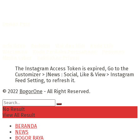
No. AHU-0072.AH.01.02.TAHUN 2016
Telah diverifikasi oleh
Dewan Pers
Sertifikat Nomor
1422/DP-Verifikasi/K/X/2025
Info Iklan
–
Redaksi
–
Visi dan Misi
–
Kode Etik
Wartawan
–
Kode Perilaku Perusahaan
–
Pedoman
Media Cyber
–
Kebijakan Privasi
The Instagram Access Token is expired, Go to the
Customizer > JNews : Social, Like & View > Instagram
Feed Setting, to refresh it.
© 2022
BogorOne
- All Right Reserved.
No Result
View All Result
BERANDA
NEWS
BOGOR RAYA