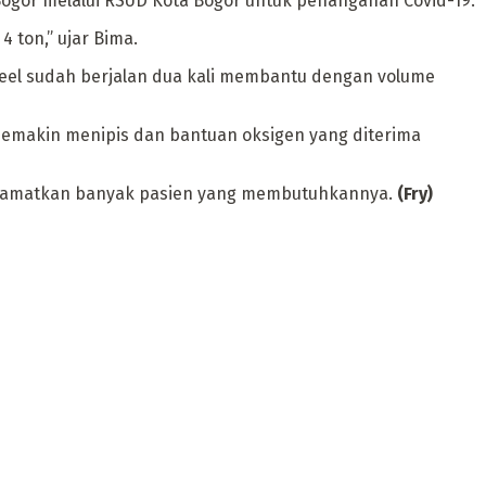
gor melalui RSUD Kota Bogor untuk penanganan Covid-19.
 ton,” ujar Bima.
teel sudah berjalan dua kali membantu dengan volume
semakin menipis dan bantuan oksigen yang diterima
yelamatkan banyak pasien yang membutuhkannya.
(Fry)