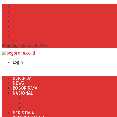
INFO IKLAN
Redaksi
VISI dan MISI
Kode Etik Wartawan
Kode Perilaku Perusahaan Pers
Pedoman Media Cyber
Kebijakan Privasi
Minggu, Agustus 9, 2026
Login
BERANDA
NEWS
BOGOR RAYA
NASIONAL
POLITIK
OLAHRAGA
PENDIDIKAN
PERISTIWA