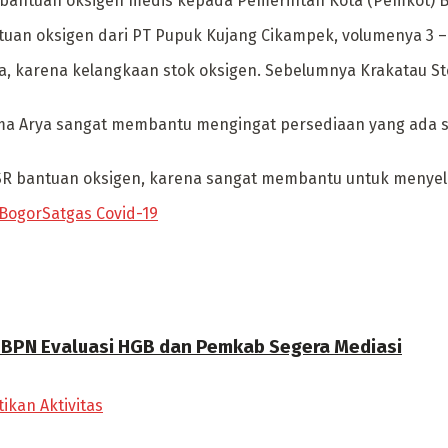
antuan oksigen medis kepada Pemerintah Kota (Pemkot) Bo
uan oksigen dari PT Pupuk Kujang Cikampek, volumenya 3 – 4
a, karena kelangkaan stok oksigen. Sebelumnya Krakatau S
ima Arya sangat membantu mengingat persediaan yang ada 
 CSR bantuan oksigen, karena sangat membantu untuk men
 Bogor
Satgas Covid-19
a BPN Evaluasi HGB dan Pemkab Segera Mediasi