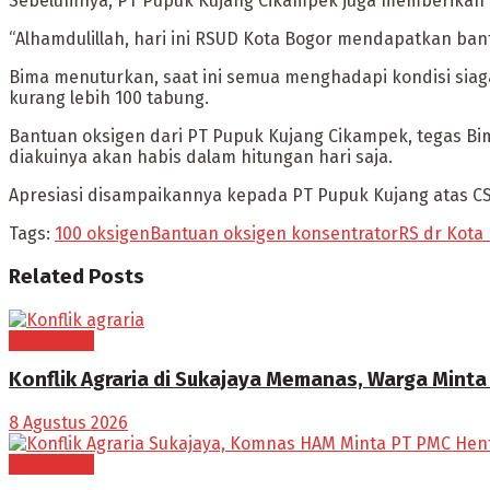
Sebelumnya, PT Pupuk Kujang Cikampek juga memberikan b
“Alhamdulillah, hari ini RSUD Kota Bogor mendapatkan bant
Bima menuturkan, saat ini semua menghadapi kondisi siag
kurang lebih 100 tabung.
Bantuan oksigen dari PT Pupuk Kujang Cikampek, tegas B
diakuinya akan habis dalam hitungan hari saja.
Apresiasi disampaikannya kepada PT Pupuk Kujang atas
Tags:
100 oksigen
Bantuan oksigen konsentrator
RS dr Kota
Related
Posts
BOGOR RAYA
Konflik Agraria di Sukajaya Memanas, Warga Mint
8 Agustus 2026
BOGOR RAYA