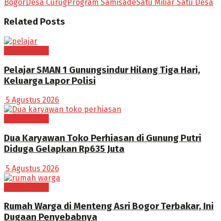
Bogor
Desa Curug
Program Samisade
Satu Miliar Satu Desa
Related
Posts
BOGOR RAYA
Pelajar SMAN 1 Gunungsindur Hilang Tiga Hari,
Keluarga Lapor Polisi
5 Agustus 2026
BOGOR RAYA
Dua Karyawan Toko Perhiasan di Gunung Putri
Diduga Gelapkan Rp635 Juta
5 Agustus 2026
BOGOR RAYA
Rumah Warga di Menteng Asri Bogor Terbakar, Ini
Dugaan Penyebabnya