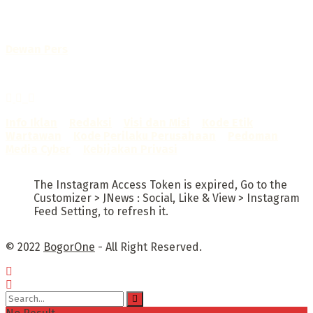
No. AHU-0072.AH.01.02.TAHUN 2016
Telah diverifikasi oleh
Dewan Pers
Sertifikat Nomor
1422/DP-Verifikasi/K/X/2025
Info Iklan
–
Redaksi
–
Visi dan Misi
–
Kode Etik
Wartawan
–
Kode Perilaku Perusahaan
–
Pedoman
Media Cyber
–
Kebijakan Privasi
The Instagram Access Token is expired, Go to the
Customizer > JNews : Social, Like & View > Instagram
Feed Setting, to refresh it.
© 2022
BogorOne
- All Right Reserved.