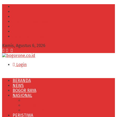
INFO IKLAN
Redaksi
VISI dan MISI
Kode Etik Wartawan
Kode Perilaku Perusahaan Pers
Pedoman Media Cyber
Kebijakan Privasi
Kamis, Agustus 6, 2026
Login
BERANDA
NEWS
BOGOR RAYA
NASIONAL
POLITIK
OLAHRAGA
PENDIDIKAN
PERISTIWA