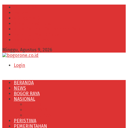
INFO IKLAN
Redaksi
VISI dan MISI
Kode Etik Wartawan
Kode Perilaku Perusahaan Pers
Pedoman Media Cyber
Kebijakan Privasi
Minggu, Agustus 9, 2026
Login
BERANDA
NEWS
BOGOR RAYA
NASIONAL
POLITIK
OLAHRAGA
PENDIDIKAN
PERISTIWA
PEMERINTAHAN