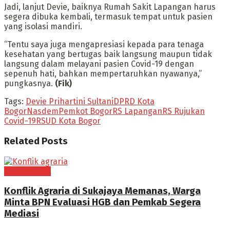
Jadi, lanjut Devie, baiknya Rumah Sakit Lapangan harus
segera dibuka kembali, termasuk tempat untuk pasien
yang isolasi mandiri.
“Tentu saya juga mengapresiasi kepada para tenaga
kesehatan yang bertugas baik langsung maupun tidak
langsung dalam melayani pasien Covid-19 dengan
sepenuh hati, bahkan mempertaruhkan nyawanya,”
pungkasnya.
(Fik)
Tags:
Devie Prihartini Sultani
DPRD Kota
Bogor
Nasdem
Pemkot Bogor
RS Lapangan
RS Rujukan
Covid-19
RSUD Kota Bogor
Related
Posts
BOGOR RAYA
Konflik Agraria di Sukajaya Memanas, Warga
Minta BPN Evaluasi HGB dan Pemkab Segera
Mediasi