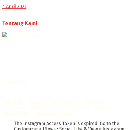
4 April 2021
Tentang Kami
Selamat Datang di Bogorone.co.id,
Portal Berita yang dikelola oleh PT BOGOR ONE NET MEDIA
- SK Kemenkumham RI
No. AHU-0072.AH.01.02.TAHUN 2016
Telah diverifikasi oleh
Dewan Pers
Sertifikat Nomor
1422/DP-Verifikasi/K/X/2025
Info Iklan
–
Redaksi
–
Visi dan Misi
–
Kode Etik
Wartawan
–
Kode Perilaku Perusahaan
–
Pedoman
Media Cyber
–
Kebijakan Privasi
The Instagram Access Token is expired, Go to the
Customizer > JNews : Social, Like & View > Instagram