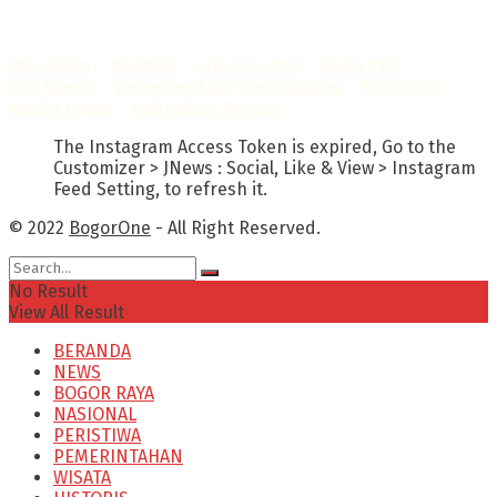
Sertifikat Nomor
1422/DP-Verifikasi/K/X/2025
Info Iklan
–
Redaksi
–
Visi dan Misi
–
Kode Etik
Wartawan
–
Kode Perilaku Perusahaan
–
Pedoman
Media Cyber
–
Kebijakan Privasi
The Instagram Access Token is expired, Go to the
Customizer > JNews : Social, Like & View > Instagram
Feed Setting, to refresh it.
© 2022
BogorOne
- All Right Reserved.
No Result
View All Result
BERANDA
NEWS
BOGOR RAYA
NASIONAL
PERISTIWA
PEMERINTAHAN
WISATA