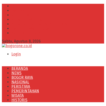
INFO IKLAN
Redaksi
VISI dan MISI
Kode Etik Wartawan
Kode Perilaku Perusahaan Pers
Pedoman Media Cyber
Kebijakan Privasi
Sabtu, Agustus 8, 2026
Login
BERANDA
NEWS
BOGOR RAYA
NASIONAL
PERISTIWA
PEMERINTAHAN
WISATA
HISTORIS