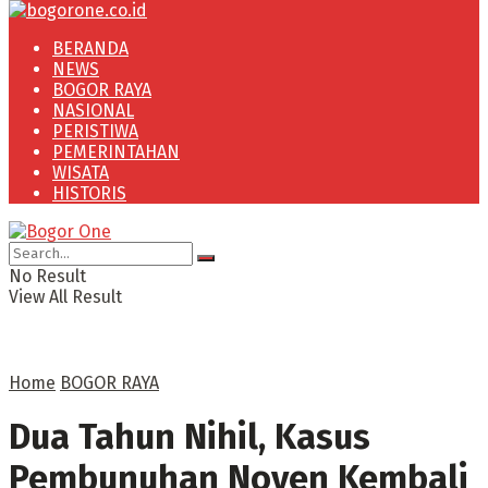
BERANDA
NEWS
BOGOR RAYA
NASIONAL
PERISTIWA
PEMERINTAHAN
WISATA
HISTORIS
No Result
View All Result
Home
BOGOR RAYA
Dua Tahun Nihil, Kasus
Pembunuhan Noven Kembali