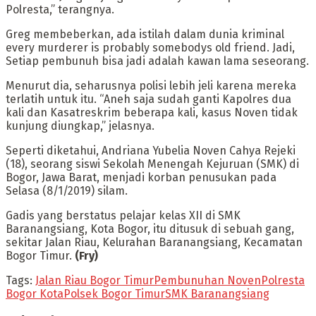
Polresta,” terangnya.
Greg membeberkan, ada istilah dalam dunia kriminal
every murderer is probably somebodys old friend. Jadi,
Setiap pembunuh bisa jadi adalah kawan lama seseorang.
Menurut dia, seharusnya polisi lebih jeli karena mereka
terlatih untuk itu. “Aneh saja sudah ganti Kapolres dua
kali dan Kasatreskrim beberapa kali, kasus Noven tidak
kunjung diungkap,” jelasnya.
Seperti diketahui, Andriana Yubelia Noven Cahya Rejeki
(18), seorang siswi Sekolah Menengah Kejuruan (SMK) di
Bogor, Jawa Barat, menjadi korban penusukan pada
Selasa (8/1/2019) silam.
Gadis yang berstatus pelajar kelas XII di SMK
Baranangsiang, Kota Bogor, itu ditusuk di sebuah gang,
sekitar Jalan Riau, Kelurahan Baranangsiang, Kecamatan
Bogor Timur.
(Fry)
Tags:
Jalan Riau Bogor Timur
Pembunuhan Noven
Polresta
Bogor Kota
Polsek Bogor Timur
SMK Baranangsiang