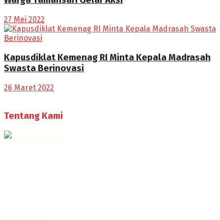
Warga Tamansari Gelar Aksi
27 Mei 2022
Kapusdiklat Kemenag RI Minta Kepala Madrasah
Swasta Berinovasi
26 Maret 2022
Tentang Kami
Selamat Datang di Bogorone.co.id,
Portal Berita yang dikelola oleh PT BOGOR ONE NET MEDIA
- SK Kemenkumham RI
No. AHU-0072.AH.01.02.TAHUN 2016
Telah diverifikasi oleh
Dewan Pers