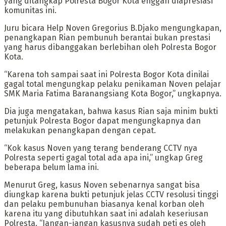
yang ditangkap Polresta Bogor Kota enggan diapresiasi
komunitas ini.
Juru bicara Help Noven Gregorius B.Djako mengungkapan,
penangkapan Rian pembunuh berantai bukan prestasi
yang harus dibanggakan berlebihan oleh Polresta Bogor
Kota.
“Karena toh sampai saat ini Polresta Bogor Kota dinilai
gagal total mengungkap pelaku penikaman Noven pelajar
SMK Maria Fatima Baranangsiang Kota Bogor,” ungkapnya.
Dia juga mengatakan, bahwa kasus Rian saja minim bukti
petunjuk Polresta Bogor dapat mengungkapnya dan
melakukan penangkapan dengan cepat.
“Kok kasus Noven yang terang benderang CCTV nya
Polresta seperti gagal total ada apa ini,” ungkap Greg
beberapa belum lama ini.
Menurut Greg, kasus Noven sebenarnya sangat bisa
diungkap karena bukti petunjuk jelas CCTV resolusi tinggi
dan pelaku pembunuhan biasanya kenal korban oleh
karena itu yang dibutuhkan saat ini adalah keseriusan
Polresta. “Jangan-jangan kasusnya sudah peti es oleh