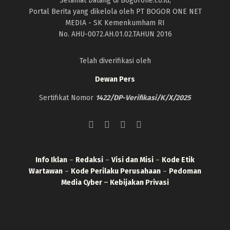
Selamat Datang di Bogorone.co.id,
Portal Berita yang dikelola oleh PT BOGOR ONE NET
MEDIA - SK Kemenkumham RI
No. AHU-0072.AH.01.02.TAHUN 2016
Telah diverifikasi oleh
Dewan Pers
Sertifikat Nomor
1422/DP-Verifikasi/K/X/2025
Info Iklan
–
Redaksi
–
Visi dan Misi
–
Kode Etik
Wartawan
–
Kode Perilaku Perusahaan
–
Pedoman
Media Cyber
–
Kebijakan Privasi