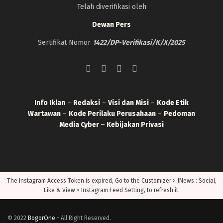
Telah diverifikasi oleh
Dewan Pers
Sertifikat Nomor
1422/DP-Verifikasi/K/X/2025
Info Iklan
–
Redaksi
–
Visi dan Misi
–
Kode Etik
Wartawan
–
Kode Perilaku Perusahaan
–
Pedoman
Media Cyber
–
Kebijakan Privasi
The Instagram Access Token is expired, Go to the Customizer > JNews : Social,
Like & View > Instagram Feed Setting, to refresh it.
© 2022
BogorOne
- All Right Reserved.