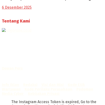
6 Desember 2025
Tentang Kami
Selamat Datang di Bogorone.co.id,
Portal Berita yang dikelola oleh PT BOGOR ONE NET MEDIA
- SK Kemenkumham RI
No. AHU-0072.AH.01.02.TAHUN 2016
Telah diverifikasi oleh
Dewan Pers
Sertifikat Nomor
1422/DP-Verifikasi/K/X/2025
Info Iklan
–
Redaksi
–
Visi dan Misi
–
Kode Etik
Wartawan
–
Kode Perilaku Perusahaan
–
Pedoman
Media Cyber
–
Kebijakan Privasi
The Instagram Access Token is expired, Go to the