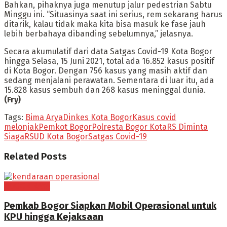
Bahkan, pihaknya juga menutup jalur pedestrian Sabtu
Minggu ini. “Situasinya saat ini serius, rem sekarang harus
ditarik, kalau tidak maka kita bisa masuk ke fase jauh
lebih berbahaya dibanding sebelumnya,” jelasnya.
Secara akumulatif dari data Satgas Covid-19 Kota Bogor
hingga Selasa, 15 Juni 2021, total ada 16.852 kasus positif
di Kota Bogor. Dengan 756 kasus yang masih aktif dan
sedang menjalani perawatan. Sementara di luar itu, ada
15.828 kasus sembuh dan 268 kasus meninggal dunia.
(Fry)
Tags:
Bima Arya
Dinkes Kota Bogor
Kasus covid
melonjak
Pemkot Bogor
Polresta Bogor Kota
RS Diminta
Siaga
RSUD Kota Bogor
Satgas Covid-19
Related
Posts
BOGOR RAYA
Pemkab Bogor Siapkan Mobil Operasional untuk
KPU hingga Kejaksaan