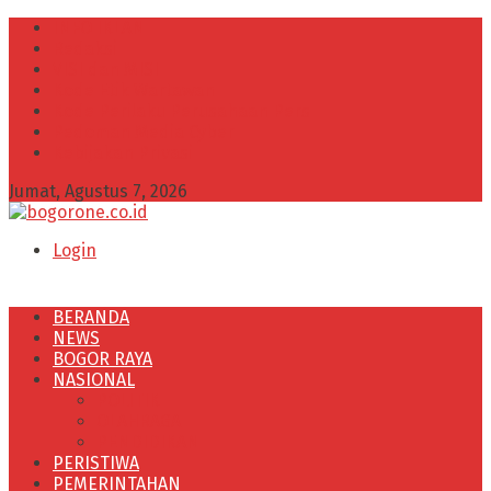
INFO IKLAN
Redaksi
VISI dan MISI
Kode Etik Wartawan
Kode Perilaku Perusahaan Pers
Pedoman Media Cyber
Kebijakan Privasi
Jumat, Agustus 7, 2026
Login
BERANDA
NEWS
BOGOR RAYA
NASIONAL
POLITIK
OLAHRAGA
PENDIDIKAN
PERISTIWA
PEMERINTAHAN