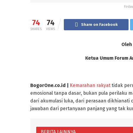
Firda
74
74
Share on Facebook
SHARES
VIEWS
Oleh 
Ketua Umum Forum An
BogorOne.co.id |
Kemarahan rakyat
tidak per
emosional tanpa dasar, bukan pula perilaku m
dari akumulasi luka, dari perasaan dikhianati
jawaban dari pertanyaan panjang yang tak ku
BERITA LAINNYA