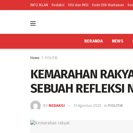
INFO IKLAN
Redaksi
VISI dan MISI
Kode Etik Wartawan
Kod
BERANDA
NEWS
Home
POLITIK
KEMARAHAN RAKYA
SEBUAH REFLEKSI 
BY
REDAKSI
31 Agustus 2025
in
POLITIK