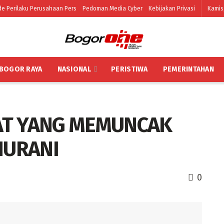
e Perilaku Perusahaan Pers
Pedoman Media Cyber
Kebijakan Privasi
Kamis
BOGOR RAYA
NASIONAL
PERISTIWA
PEMERINTAHAN
T YANG MEMUNCAK
NURANI
0