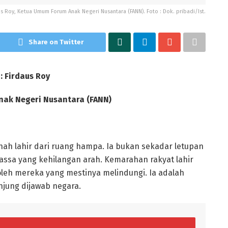
us Roy, Ketua Umum Forum Anak Negeri Nusantara (FANN). Foto : Dok. pribadi/Ist.
Share on Twitter
: Firdaus Roy
ak Negeri Nusantara (FANN)
nah lahir dari ruang hampa. Ia bukan sekadar letupan
assa yang kehilangan arah. Kemarahan rakyat lahir
 oleh mereka yang mestinya melindungi. Ia adalah
njung dijawab negara.