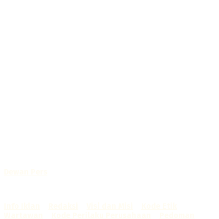
Selamat Datang di Bogorone.co.id,
Portal Berita yang dikelola oleh PT BOGOR ONE NET MEDIA
- SK Kemenkumham RI
No. AHU-0072.AH.01.02.TAHUN 2016
Telah diverifikasi oleh
Dewan Pers
Sertifikat Nomor
1422/DP-Verifikasi/K/X/2025
Info Iklan
–
Redaksi
–
Visi dan Misi
–
Kode Etik
Wartawan
–
Kode Perilaku Perusahaan
–
Pedoman