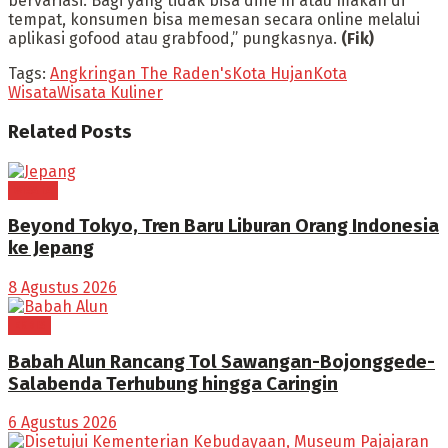
bervariasi. Bagi yang tidak bisa dine in atau makan di
tempat, konsumen bisa memesan secara online melalui
aplikasi gofood atau grabfood,” pungkasnya.
(Fik)
Tags:
Angkringan The Raden's
Kota Hujan
Kota
Wisata
Wisata Kuliner
Related
Posts
WISATA
Beyond Tokyo, Tren Baru Liburan Orang Indonesia
ke Jepang
8 Agustus 2026
EKBIS
Babah Alun Rancang Tol Sawangan-Bojonggede-
Salabenda Terhubung hingga Caringin
6 Agustus 2026