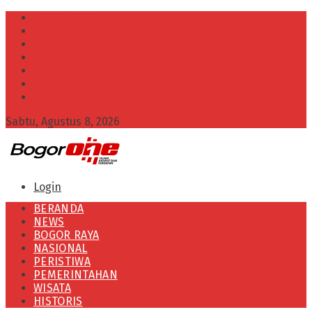
INFO IKLAN
Redaksi
VISI dan MISI
Kode Etik Wartawan
Kode Perilaku Perusahaan Pers
Pedoman Media Cyber
Kebijakan Privasi
Sabtu, Agustus 8, 2026
Login
BERANDA
NEWS
BOGOR RAYA
NASIONAL
PERISTIWA
PEMERINTAHAN
WISATA
HISTORIS