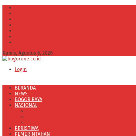
INFO IKLAN
Redaksi
VISI dan MISI
Kode Etik Wartawan
Kode Perilaku Perusahaan Pers
Pedoman Media Cyber
Kebijakan Privasi
Kamis, Agustus 6, 2026
Login
BERANDA
NEWS
BOGOR RAYA
NASIONAL
POLITIK
OLAHRAGA
PENDIDIKAN
PERISTIWA
PEMERINTAHAN