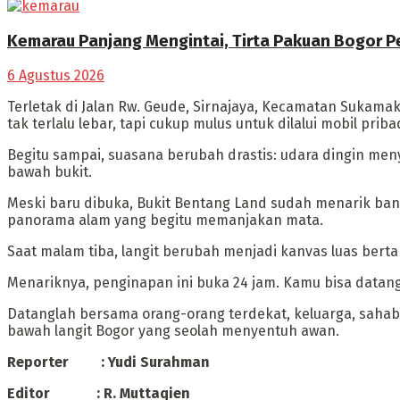
Kemarau Panjang Mengintai, Tirta Pakuan Bogor P
6 Agustus 2026
Terletak di Jalan Rw. Geude, Sirnajaya, Kecamatan Sukamak
tak terlalu lebar, tapi cukup mulus untuk dilalui mobil pribad
Begitu sampai, suasana berubah drastis: udara dingin meny
bawah bukit.
Meski baru dibuka, Bukit Bentang Land sudah menarik bany
panorama alam yang begitu memanjakan mata.
Saat malam tiba, langit berubah menjadi kanvas luas bert
Menariknya, penginapan ini buka 24 jam. Kamu bisa datang
Datanglah bersama orang-orang terdekat, keluarga, sahabat
bawah langit Bogor yang seolah menyentuh awan.
Reporter : Yudi Surahman
Editor : R. Muttaqien