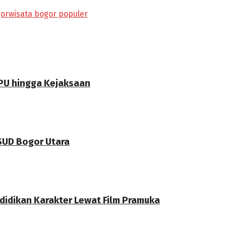
gor
wisata bogor populer
PU hingga Kejaksaan
RSUD Bogor Utara
didikan Karakter Lewat Film Pramuka