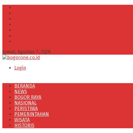
INFO IKLAN
Redaksi
VISI dan MISI
Kode Etik Wartawan
Kode Perilaku Perusahaan Pers
Pedoman Media Cyber
Kebijakan Privasi
Jumat, Agustus 7, 2026
Login
BERANDA
NEWS
BOGOR RAYA
NASIONAL
PERISTIWA
PEMERINTAHAN
WISATA
HISTORIS