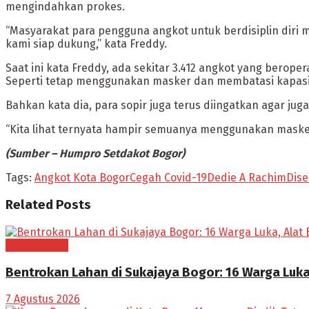
mengindahkan prokes.
“Masyarakat para pengguna angkot untuk berdisiplin diri 
kami siap dukung,” kata Freddy.
Saat ini kata Freddy, ada sekitar 3.412 angkot yang bero
Seperti tetap menggunakan masker dan membatasi kapasi
Bahkan kata dia, para sopir juga terus diingatkan agar
“Kita lihat ternyata hampir semuanya menggunakan maske
(Sumber – Humpro Setdakot Bogor)
Tags:
Angkot Kota Bogor
Cegah Covid-19
Dedie A Rachim
Dise
Related
Posts
BOGOR RAYA
Bentrokan Lahan di Sukajaya Bogor: 16 Warga Luka
7 Agustus 2026