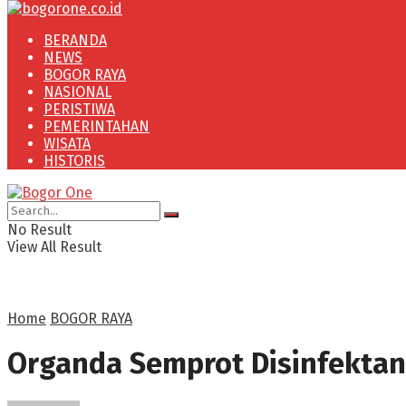
BERANDA
NEWS
BOGOR RAYA
NASIONAL
PERISTIWA
PEMERINTAHAN
WISATA
HISTORIS
No Result
View All Result
Home
BOGOR RAYA
Organda Semprot Disinfektan