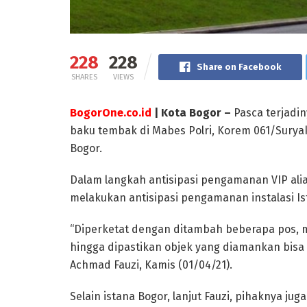
228
228
Share on Facebook
SHARES
VIEWS
BogorOne.co.id
| Kota Bogor –
Pasca terjadin
baku tembak di Mabes Polri, Korem 061/Sury
Bogor.
Dalam langkah antisipasi pengamanan VIP alia
melakukan antisipasi pengamanan instalasi Is
“Diperketat dengan ditambah beberapa pos, me
hingga dipastikan objek yang diamankan bisa
Achmad Fauzi, Kamis (01/04/21).
Selain istana Bogor, lanjut Fauzi, pihaknya j