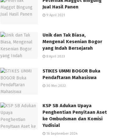
Peternak Maggot Bingung
Jual Hasil Panen
9 April 2021
Unik dan Tak Biasa,
Mengenal Kesenian Bogor
yang Indah Bersejarah
8 April 2023
STIKES UMMI BOGOR Buka
Pendaftaran Mahasiswa
30 Mei 2022
KSP SB Adukan Upaya
Penghentian Penyitaan Aset
ke Ombudsman dan Komisi
Yudisial
16 September 2024