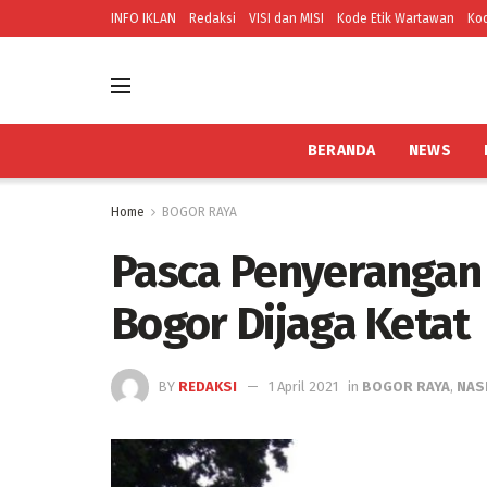
INFO IKLAN
Redaksi
VISI dan MISI
Kode Etik Wartawan
Kod
BERANDA
NEWS
Home
BOGOR RAYA
Pasca Penyerangan d
Bogor Dijaga Ketat
BY
REDAKSI
1 April 2021
in
BOGOR RAYA
,
NAS