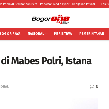
e Perilaku Perusahaan Pers
Pedoman Media Cyber
Kebijakan Privasi
Kamis
BOGOR RAYA
NASIONAL
PERISTIWA
PEMERINTAHAN
i Mabes Polri, Istana
0
IONAL