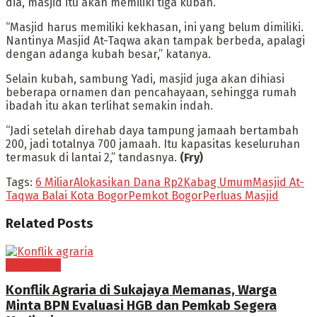
dia, masjid itu akan memiliki tiga kubah.
“Masjid harus memiliki kekhasan, ini yang belum dimiliki.
Nantinya Masjid At-Taqwa akan tampak berbeda, apalagi
dengan adanga kubah besar,” katanya.
Selain kubah, sambung Yadi, masjid juga akan dihiasi
beberapa ornamen dan pencahayaan, sehingga rumah
ibadah itu akan terlihat semakin indah.
“Jadi setelah direhab daya tampung jamaah bertambah
200, jadi totalnya 700 jamaah. Itu kapasitas keseluruhan
termasuk di lantai 2,” tandasnya.
(Fry)
Tags:
6 Miliar
Alokasikan Dana Rp2
Kabag Umum
Masjid At-
Taqwa Balai Kota Bogor
Pemkot Bogor
Perluas Masjid
Related
Posts
BOGOR RAYA
Konflik Agraria di Sukajaya Memanas, Warga
Minta BPN Evaluasi HGB dan Pemkab Segera