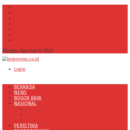
INFO IKLAN
Redaksi
VISI dan MISI
Kode Etik Wartawan
Kode Perilaku Perusahaan Pers
Pedoman Media Cyber
Kebijakan Privasi
Minggu, Agustus 9, 2026
Login
BERANDA
NEWS
BOGOR RAYA
NASIONAL
POLITIK
OLAHRAGA
PENDIDIKAN
PERISTIWA