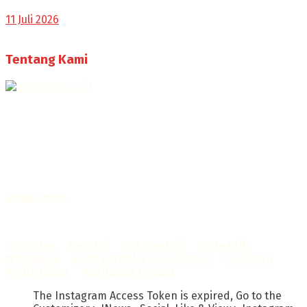
11 Juli 2026
Tentang Kami
Selamat Datang di Bogorone.co.id,
Portal Berita yang dikelola oleh PT BOGOR ONE NET MEDIA
- SK Kemenkumham RI
No. AHU-0072.AH.01.02.TAHUN 2016
Telah diverifikasi oleh
Dewan Pers
Sertifikat Nomor
1422/DP-Verifikasi/K/X/2025
Info Iklan
–
Redaksi
–
Visi dan Misi
–
Kode Etik
Wartawan
–
Kode Perilaku Perusahaan
–
Pedoman
Media Cyber
–
Kebijakan Privasi
The Instagram Access Token is expired, Go to the