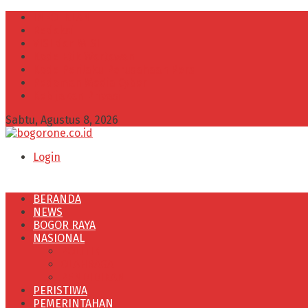
INFO IKLAN
Redaksi
VISI dan MISI
Kode Etik Wartawan
Kode Perilaku Perusahaan Pers
Pedoman Media Cyber
Kebijakan Privasi
Sabtu, Agustus 8, 2026
Login
BERANDA
NEWS
BOGOR RAYA
NASIONAL
POLITIK
OLAHRAGA
PENDIDIKAN
PERISTIWA
PEMERINTAHAN