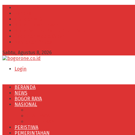
INFO IKLAN
Redaksi
VISI dan MISI
Kode Etik Wartawan
Kode Perilaku Perusahaan Pers
Pedoman Media Cyber
Kebijakan Privasi
Sabtu, Agustus 8, 2026
Login
BERANDA
NEWS
BOGOR RAYA
NASIONAL
POLITIK
OLAHRAGA
PENDIDIKAN
PERISTIWA
PEMERINTAHAN