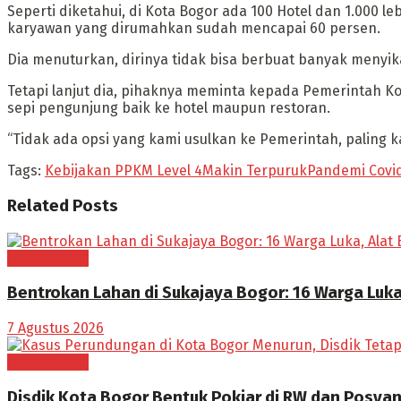
Seperti diketahui, di Kota Bogor ada 100 Hotel dan 1.000 l
karyawan yang dirumahkan sudah mencapai 60 persen.
Dia menuturkan, dirinya tidak bisa berbuat banyak menyik
Tetapi lanjut dia, pihaknya meminta kepada Pemerintah 
sepi pengunjung baik ke hotel maupun restoran.
“Tidak ada opsi yang kami usulkan ke Pemerintah, paling
Tags:
Kebijakan PPKM Level 4
Makin Terpuruk
Pandemi Covi
Related
Posts
BOGOR RAYA
Bentrokan Lahan di Sukajaya Bogor: 16 Warga Luka
7 Agustus 2026
BOGOR RAYA
Disdik Kota Bogor Bentuk Pokjar di RW dan Posya