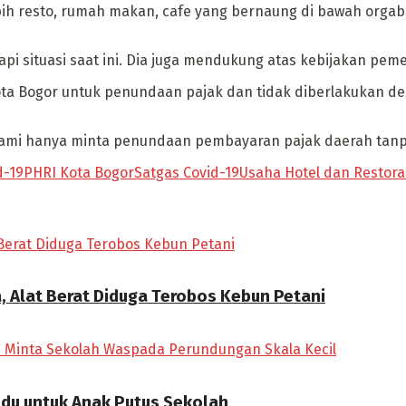
ebih resto, rumah makan, cafe yang bernaung di bawah orgabi
api situasi saat ini. Dia juga mendukung atas kebijakan pe
Kota Bogor untuk penundaan pajak dan tidak diberlakukan
 kami hanya minta penundaan pembayaran pajak daerah tanp
d-19
PHRI Kota Bogor
Satgas Covid-19
Usaha Hotel dan Restor
, Alat Berat Diduga Terobos Kebun Petani
ndu untuk Anak Putus Sekolah