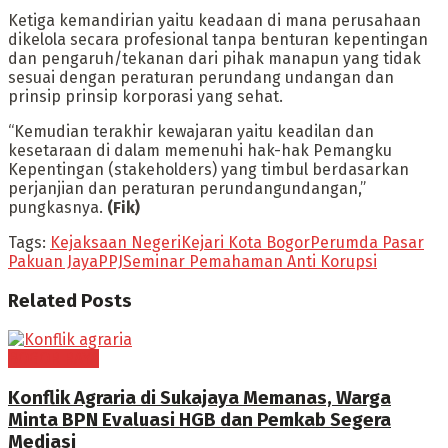
Ketiga kemandirian yaitu keadaan di mana perusahaan
dikelola secara profesional tanpa benturan kepentingan
dan pengaruh/tekanan dari pihak manapun yang tidak
sesuai dengan peraturan perundang undangan dan
prinsip prinsip korporasi yang sehat.
“Kemudian terakhir kewajaran yaitu keadilan dan
kesetaraan di dalam memenuhi hak-hak Pemangku
Kepentingan (stakeholders) yang timbul berdasarkan
perjanjian dan peraturan perundangundangan,”
pungkasnya.
(Fik)
Tags:
Kejaksaan Negeri
Kejari Kota Bogor
Perumda Pasar
Pakuan Jaya
PPJ
Seminar Pemahaman Anti Korupsi
Related
Posts
BOGOR RAYA
Konflik Agraria di Sukajaya Memanas, Warga
Minta BPN Evaluasi HGB dan Pemkab Segera
Mediasi