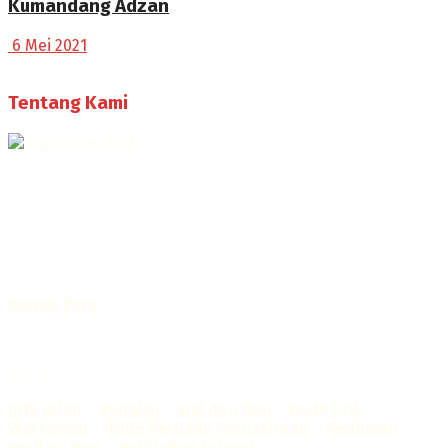
Kumandang Adzan
6 Mei 2021
Tentang Kami
Selamat Datang di Bogorone.co.id,
Portal Berita yang dikelola oleh PT BOGOR ONE NET MEDIA
- SK Kemenkumham RI
No. AHU-0072.AH.01.02.TAHUN 2016
Telah diverifikasi oleh
Dewan Pers
Sertifikat Nomor
1422/DP-Verifikasi/K/X/2025
Info Iklan
–
Redaksi
–
Visi dan Misi
–
Kode Etik
Wartawan
–
Kode Perilaku Perusahaan
–
Pedoman
Media Cyber
–
Kebijakan Privasi