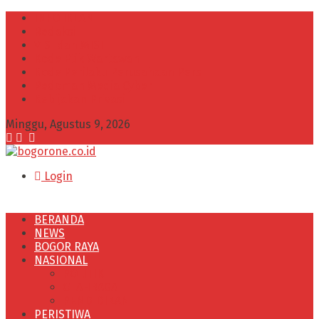
INFO IKLAN
Redaksi
VISI dan MISI
Kode Etik Wartawan
Kode Perilaku Perusahaan Pers
Pedoman Media Cyber
Kebijakan Privasi
Minggu, Agustus 9, 2026
Login
BERANDA
NEWS
BOGOR RAYA
NASIONAL
POLITIK
OLAHRAGA
PENDIDIKAN
PERISTIWA