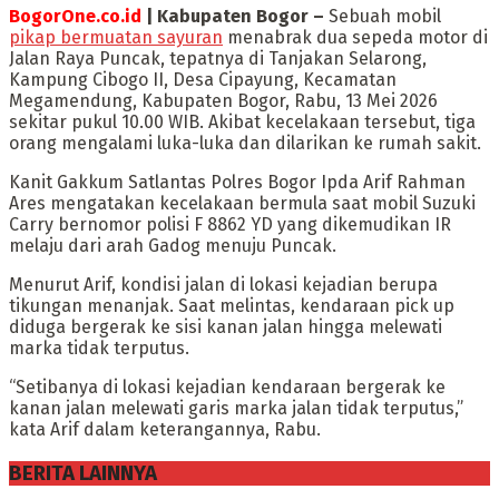
BogorOne.co.id
| Kabupaten Bogor –
Sebuah mobil
pikap bermuatan sayuran
menabrak dua sepeda motor di
Jalan Raya Puncak, tepatnya di Tanjakan Selarong,
Kampung Cibogo II, Desa Cipayung, Kecamatan
Megamendung, Kabupaten Bogor, Rabu, 13 Mei 2026
sekitar pukul 10.00 WIB. Akibat kecelakaan tersebut, tiga
orang mengalami luka-luka dan dilarikan ke rumah sakit.
Kanit Gakkum Satlantas Polres Bogor Ipda Arif Rahman
Ares mengatakan kecelakaan bermula saat mobil Suzuki
Carry bernomor polisi F 8862 YD yang dikemudikan IR
melaju dari arah Gadog menuju Puncak.
Menurut Arif, kondisi jalan di lokasi kejadian berupa
tikungan menanjak. Saat melintas, kendaraan pick up
diduga bergerak ke sisi kanan jalan hingga melewati
marka tidak terputus.
“Setibanya di lokasi kejadian kendaraan bergerak ke
kanan jalan melewati garis marka jalan tidak terputus,”
kata Arif dalam keterangannya, Rabu.
BERITA LAINNYA