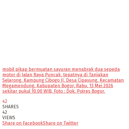
mobil pikap bermuatan sayuran menabrak dua sepeda
motor di Jalan Raya Puncak, tepatnya di Tanjakan
Selarong, Kampung Cibogo II, Desa Cipayung, Kecamatan
Megamendung, Kabupaten Bogor, Rabu, 13 Mei 2026
sekitar pukul 10.00 WIB. Foto : Dok. Polres Bogor.
42
SHARES
42
VIEWS
Share on Facebook
Share on Twitter