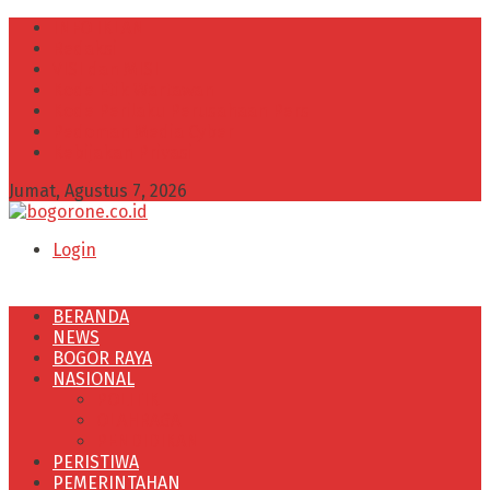
INFO IKLAN
Redaksi
VISI dan MISI
Kode Etik Wartawan
Kode Perilaku Perusahaan Pers
Pedoman Media Cyber
Kebijakan Privasi
Jumat, Agustus 7, 2026
Login
BERANDA
NEWS
BOGOR RAYA
NASIONAL
POLITIK
OLAHRAGA
PENDIDIKAN
PERISTIWA
PEMERINTAHAN