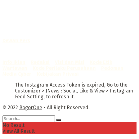
Selamat Datang di Bogorone.co.id,
Portal Berita yang dikelola oleh PT BOGOR ONE NET MEDIA
- SK Kemenkumham RI
No. AHU-0072.AH.01.02.TAHUN 2016
Telah diverifikasi oleh
Dewan Pers
Sertifikat Nomor
1422/DP-Verifikasi/K/X/2025
Info Iklan
–
Redaksi
–
Visi dan Misi
–
Kode Etik
Wartawan
–
Kode Perilaku Perusahaan
–
Pedoman
Media Cyber
–
Kebijakan Privasi
The Instagram Access Token is expired, Go to the
Customizer > JNews : Social, Like & View > Instagram
Feed Setting, to refresh it.
© 2022
BogorOne
- All Right Reserved.
No Result
View All Result