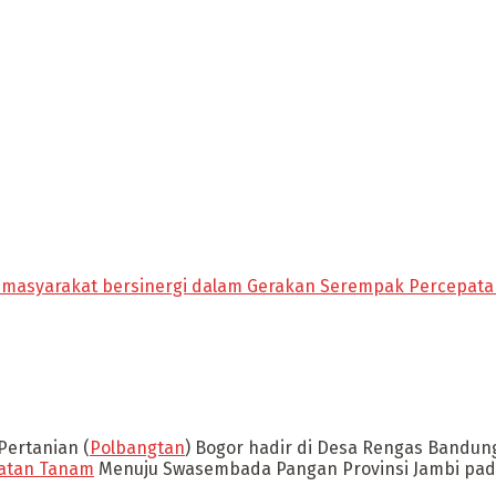
masyarakat bersinergi dalam Gerakan Serempak Percepatan
ertanian (
Polbangtan
) Bogor hadir di Desa Rengas Bandun
atan Tanam
Menuju Swasembada Pangan Provinsi Jambi pada