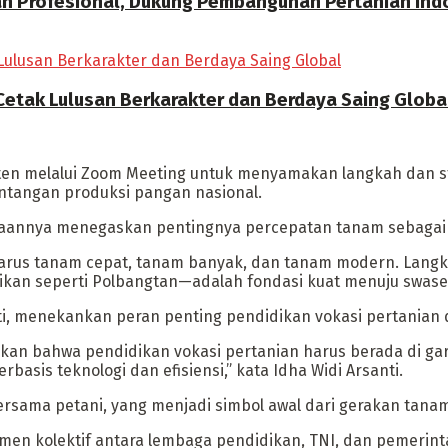
an Profesional, Dukung Pembangunan Pertanian Ind
Cetak Lulusan Berkarakter dan Berdaya Saing Globa
paten melalui Zoom Meeting untuk menyamakan langkah dan s
ntangan produksi pangan nasional.
taannya menegaskan pentingnya percepatan tanam sebagai st
a harus tanam cepat, tanam banyak, dan tanam modern. Lang
dikan seperti Polbangtan—adalah fondasi kuat menuju swas
i, menekankan peran penting pendidikan vokasi pertanian 
kan bahwa pendidikan vokasi pertanian harus berada di ga
asis teknologi dan efisiensi,” kata Idha Widi Arsanti.
sama petani, yang menjadi simbol awal dari gerakan tanam 
mitmen kolektif antara lembaga pendidikan, TNI, dan peme