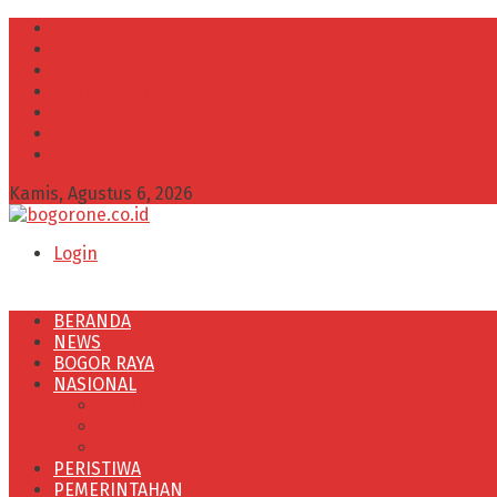
INFO IKLAN
Redaksi
VISI dan MISI
Kode Etik Wartawan
Kode Perilaku Perusahaan Pers
Pedoman Media Cyber
Kebijakan Privasi
Kamis, Agustus 6, 2026
Login
BERANDA
NEWS
BOGOR RAYA
NASIONAL
POLITIK
OLAHRAGA
PENDIDIKAN
PERISTIWA
PEMERINTAHAN