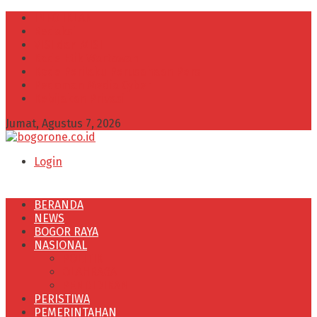
INFO IKLAN
Redaksi
VISI dan MISI
Kode Etik Wartawan
Kode Perilaku Perusahaan Pers
Pedoman Media Cyber
Kebijakan Privasi
Jumat, Agustus 7, 2026
Login
BERANDA
NEWS
BOGOR RAYA
NASIONAL
POLITIK
OLAHRAGA
PENDIDIKAN
PERISTIWA
PEMERINTAHAN