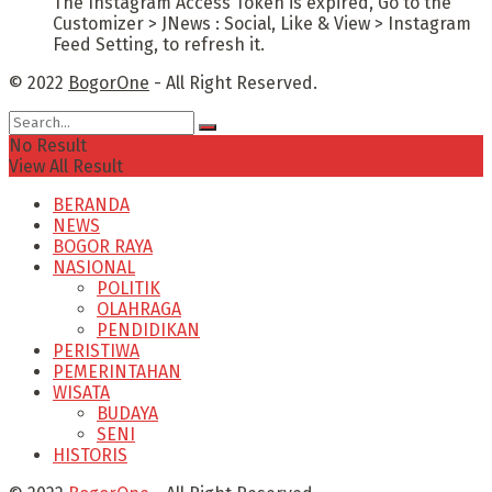
The Instagram Access Token is expired, Go to the
Customizer > JNews : Social, Like & View > Instagram
Feed Setting, to refresh it.
© 2022
BogorOne
- All Right Reserved.
No Result
View All Result
BERANDA
NEWS
BOGOR RAYA
NASIONAL
POLITIK
OLAHRAGA
PENDIDIKAN
PERISTIWA
PEMERINTAHAN
WISATA
BUDAYA
SENI
HISTORIS