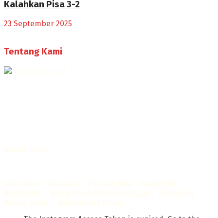
Kalahkan Pisa 3-2
23 September 2025
Tentang Kami
Selamat Datang di Bogorone.co.id,
Portal Berita yang dikelola oleh PT BOGOR ONE NET MEDIA
- SK Kemenkumham RI
No. AHU-0072.AH.01.02.TAHUN 2016
Telah diverifikasi oleh
Dewan Pers
Sertifikat Nomor
1422/DP-Verifikasi/K/X/2025
Info Iklan
–
Redaksi
–
Visi dan Misi
–
Kode Etik
Wartawan
–
Kode Perilaku Perusahaan
–
Pedoman
Media Cyber
–
Kebijakan Privasi