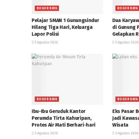
BOGOR RAYA
BOGOR RAYA
Pelajar SMAN 1 Gunungsindur
Dua Karyaw
Hilang Tiga Hari, Keluarga
di Gunung P
Lapor Polisi
Gelapkan R
5 Agustus 2026
5 Agustus 2026
BOGOR RAYA
BOGOR RAYA
Ibu-Ibu Geruduk Kantor
Eks Pasar 
Perumda Tirta Kahuripan,
Jadi Kawas
Protes Air Mati Berhari-hari
Wisata
5 Agustus 2026
5 Agustus 2026