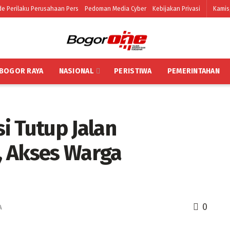
e Perilaku Perusahaan Pers
Pedoman Media Cyber
Kebijakan Privasi
Kamis
BOGOR RAYA
NASIONAL
PERISTIWA
PEMERINTAHAN
i Tutup Jalan
, Akses Warga
0
A