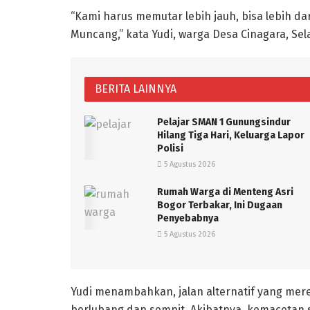
“Kami harus memutar lebih jauh, bisa lebih da
Muncang,” kata Yudi, warga Desa Cinagara, Se
BERITA LAINNYA
Pelajar SMAN 1 Gunungsindur
Hilang Tiga Hari, Keluarga Lapor
Polisi
5 Agustus 2026
Rumah Warga di Menteng Asri
Bogor Terbakar, Ini Dugaan
Penyebabnya
5 Agustus 2026
Yudi menambahkan, jalan alternatif yang merek
berlubang dan sempit. Akibatnya, kemacetan s