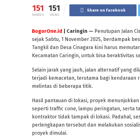
151
151
Share on Facebook
SHARES
VIEWS
BogorOne.id
| Caringin —
Penutupan Jalan Cis
sejak Sabtu, 1 November 2025, berdampak besa
Tangkil dan Desa Cinagara kini harus memutar
Kecamatan Caringin, untuk bisa beraktivitas se
Selain jarak yang jauh, jalan alternatif yang d
terjadi kemacetan, terutama bagi kendaraan 
melintas di beberapa titik.
Hasil pantauan di lokasi, proyek menunjukkan
seperti traffic cone, lampu peringatan, serta
kontraktor tidak tampak di lokasi. Padahal, s
perlengkapan tersebut dan melakukan sosial
proyek dimulai.