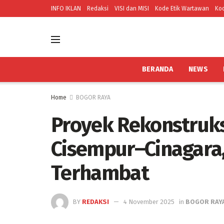
INFO IKLAN
Redaksi
VISI dan MISI
Kode Etik Wartawan
Kod
BERANDA
NEWS
Home
BOGOR RAYA
Proyek Rekonstruks
Cisempur–Cinagara
Terhambat
BY
REDAKSI
4 November 2025
in
BOGOR RAY