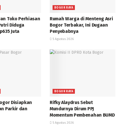
BOGOR RAYA
an Toko Perhiasan
Rumah Warga di Menteng Asri
utri Diduga
Bogor Terbakar, Ini Dugaan
p635 Juta
Penyebabnya
5 Agustus 2026
BOGOR RAYA
Bogor Disiapkan
Rifky Alaydrus Sebut
an Parkir dan
Mundurnya Dirum PPJ
Momentum Pembenahan BUMD
5 Agustus 2026