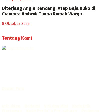
Diterjang Angin Kencang, Atap Baja Ruko di
Ciampea Ambruk Timpa Rumah Warga
8 Oktober 2025
Tentang Kami
Selamat Datang di Bogorone.co.id,
Portal Berita yang dikelola oleh PT BOGOR ONE NET MEDIA
- SK Kemenkumham RI
No. AHU-0072.AH.01.02.TAHUN 2016
Telah diverifikasi oleh
Dewan Pers
Sertifikat Nomor
1422/DP-Verifikasi/K/X/2025
Info Iklan
–
Redaksi
–
Visi dan Misi
–
Kode Etik
Wartawan
–
Kode Perilaku Perusahaan
–
Pedoman