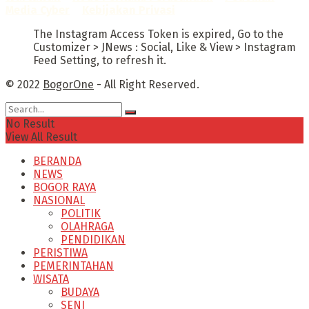
Media Cyber
–
Kebijakan Privasi
The Instagram Access Token is expired, Go to the
Customizer > JNews : Social, Like & View > Instagram
Feed Setting, to refresh it.
© 2022
BogorOne
- All Right Reserved.
No Result
View All Result
BERANDA
NEWS
BOGOR RAYA
NASIONAL
POLITIK
OLAHRAGA
PENDIDIKAN
PERISTIWA
PEMERINTAHAN
WISATA
BUDAYA
SENI