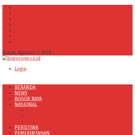
INFO IKLAN
Redaksi
VISI dan MISI
Kode Etik Wartawan
Kode Perilaku Perusahaan Pers
Pedoman Media Cyber
Kebijakan Privasi
Jumat, Agustus 7, 2026
Login
BERANDA
NEWS
BOGOR RAYA
NASIONAL
POLITIK
OLAHRAGA
PENDIDIKAN
PERISTIWA
PEMERINTAHAN