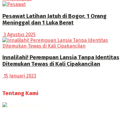
Pesawat Latihan Jatuh di Bogor, 1 Orang
Meninggal dan 1 Luka Berat
3 Agustus 2025
Innalilahi! Perempuan Lansia Tanpa Identitas
Ditemukan Tewas di Kali Cipakancilan
15 Januari 2023
Tentang Kami
Selamat Datang di Bogorone.co.id,
Portal Berita yang dikelola oleh PT BOGOR ONE NET MEDIA
- SK Kemenkumham RI
No. AHU-0072.AH.01.02.TAHUN 2016