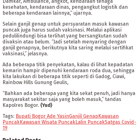
Damkar, Ambulance, angkot, kendaraan tenaga
kesehatan, kendaraan dinas, pengangkut logistik dan
beberapa kendaraan lainnya,” ujarnya.
Selain ganjil genap untuk persyaratan masuk kawasan
puncak juga harus sudah vaksinasi. Melalui aplikasi
pedulilindungi bisa terlihat yang bersangkutan sudah
divaksin atau belum. “Jadi setelah menyaring dengan
ganjil genapnya, berikutnya kita saring melalui sertifikat
vaksinasi,” jelasnya.
Ada beberapa titik penyekatan, kalau di lihat kepadatan
kemarin hampir dipenuhi kendaraan roda dua, sehingga
kita lakukan di beberapa titik seperti di Gadog, Ciawi,
Rainbow Hills Gunung Geulis,
“Bahkan ada beberapa yang kita sekat penuh, jadi hanya
masyarakat sekitar saja yang boleh masuk,” tandas
Kapolres Bogor.
(Yud)
Tags:
Bupati Bogor Ade Yasin
Ganjil Genap
Kawasan
Puncak
Kawasan Wisata Puncak
Lalin Puncak
Satgas Covid-
19