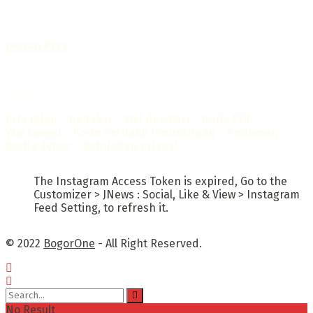
Telah diverifikasi oleh
Dewan Pers
Sertifikat Nomor
1422/DP-Verifikasi/K/X/2025
Info Iklan
–
Redaksi
–
Visi dan Misi
–
Kode Etik
Wartawan
–
Kode Perilaku Perusahaan
–
Pedoman
Media Cyber
–
Kebijakan Privasi
The Instagram Access Token is expired, Go to the
Customizer > JNews : Social, Like & View > Instagram
Feed Setting, to refresh it.
© 2022
BogorOne
- All Right Reserved.
No Result