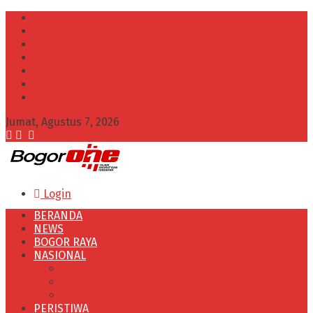
INFO IKLAN
Redaksi
VISI dan MISI
Kode Etik Wartawan
Kode Perilaku Perusahaan Pers
Pedoman Media Cyber
Kebijakan Privasi
Jumat, Agustus 7, 2026
Login
BERANDA
NEWS
BOGOR RAYA
NASIONAL
POLITIK
OLAHRAGA
PENDIDIKAN
PERISTIWA