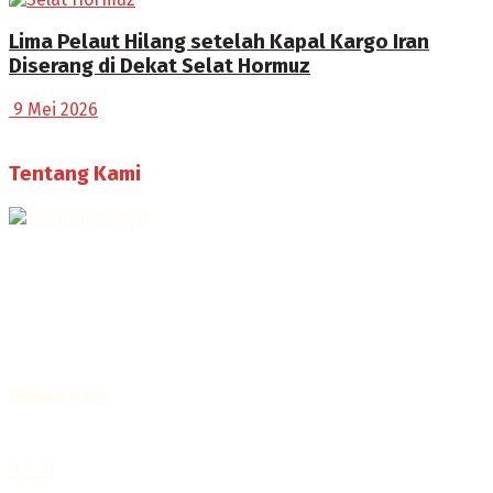
Lima Pelaut Hilang setelah Kapal Kargo Iran
Diserang di Dekat Selat Hormuz
9 Mei 2026
Tentang Kami
Selamat Datang di Bogorone.co.id,
Portal Berita yang dikelola oleh PT BOGOR ONE NET MEDIA
- SK Kemenkumham RI
No. AHU-0072.AH.01.02.TAHUN 2016
Telah diverifikasi oleh
Dewan Pers
Sertifikat Nomor
1422/DP-Verifikasi/K/X/2025