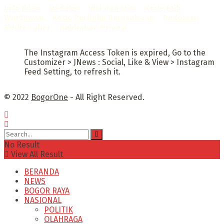
Info Iklan
–
Redaksi
–
Visi dan Misi
–
Kode Etik
Wartawan
–
Kode Perilaku Perusahaan
–
Pedoman
Media Cyber
–
Kebijakan Privasi
The Instagram Access Token is expired, Go to the
Customizer > JNews : Social, Like & View > Instagram
Feed Setting, to refresh it.
© 2022
BogorOne
- All Right Reserved.
No Result
View All Result
BERANDA
NEWS
BOGOR RAYA
NASIONAL
POLITIK
OLAHRAGA