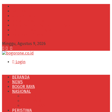
INFO IKLAN
Redaksi
VISI dan MISI
Kode Etik Wartawan
Kode Perilaku Perusahaan Pers
Pedoman Media Cyber
Kebijakan Privasi
Minggu, Agustus 9, 2026
Login
BERANDA
NEWS
BOGOR RAYA
NASIONAL
POLITIK
OLAHRAGA
PENDIDIKAN
PERISTIWA