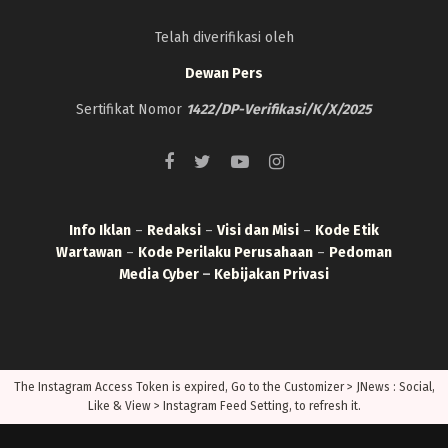
Telah diverifikasi oleh
Dewan Pers
Sertifikat Nomor
1422/DP-Verifikasi/K/X/2025
Info Iklan
–
Redaksi
–
Visi dan Misi
–
Kode Etik
Wartawan
–
Kode Perilaku Perusahaan
–
Pedoman
Media Cyber
–
Kebijakan Privasi
The Instagram Access Token is expired, Go to the Customizer > JNews : Social,
Like & View > Instagram Feed Setting, to refresh it.