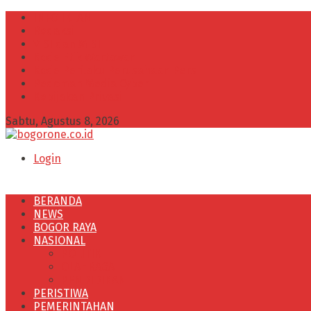
INFO IKLAN
Redaksi
VISI dan MISI
Kode Etik Wartawan
Kode Perilaku Perusahaan Pers
Pedoman Media Cyber
Kebijakan Privasi
Sabtu, Agustus 8, 2026
Login
BERANDA
NEWS
BOGOR RAYA
NASIONAL
POLITIK
OLAHRAGA
PENDIDIKAN
PERISTIWA
PEMERINTAHAN