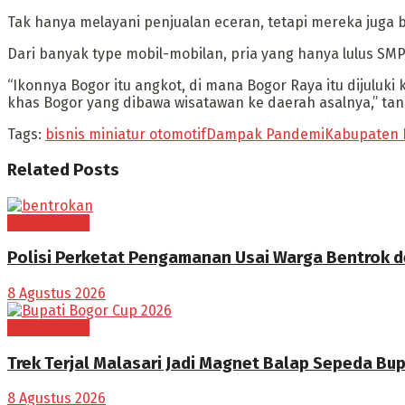
Tak hanya melayani penjualan eceran, tetapi mereka juga 
Dari banyak type mobil-mobilan, pria yang hanya lulus SMP i
“Ikonnya Bogor itu angkot, di mana Bogor Raya itu dijulu
khas Bogor yang dibawa wisatawan ke daerah asalnya,” ta
Tags:
bisnis miniatur otomotif
Dampak Pandemi
Kabupaten 
Related
Posts
BOGOR RAYA
Polisi Perketat Pengamanan Usai Warga Bentrok 
8 Agustus 2026
BOGOR RAYA
Trek Terjal Malasari Jadi Magnet Balap Sepeda Bu
8 Agustus 2026