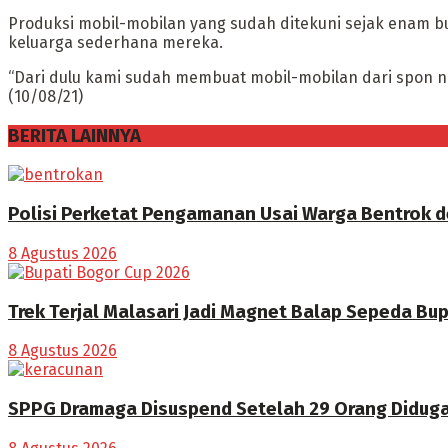
Produksi mobil-mobilan yang sudah ditekuni sejak enam b
keluarga sederhana mereka.
“Dari dulu kami sudah membuat mobil-mobilan dari spon n
(10/08/21)
BERITA LAINNYA
Polisi Perketat Pengamanan Usai Warga Bentrok 
8 Agustus 2026
Trek Terjal Malasari Jadi Magnet Balap Sepeda Bu
8 Agustus 2026
SPPG Dramaga Disuspend Setelah 29 Orang Didug