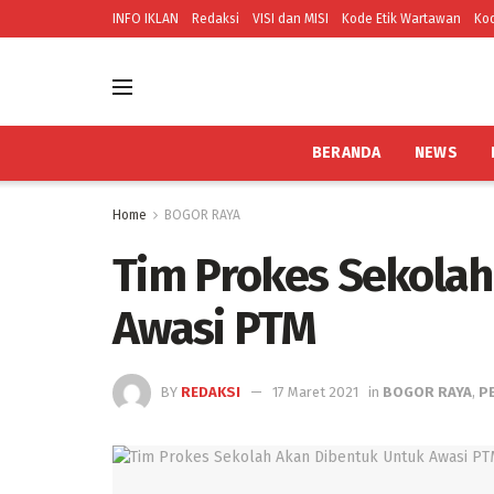
INFO IKLAN
Redaksi
VISI dan MISI
Kode Etik Wartawan
Kod
BERANDA
NEWS
Home
BOGOR RAYA
Tim Prokes Sekolah
Awasi PTM
BY
REDAKSI
17 Maret 2021
in
BOGOR RAYA
,
P