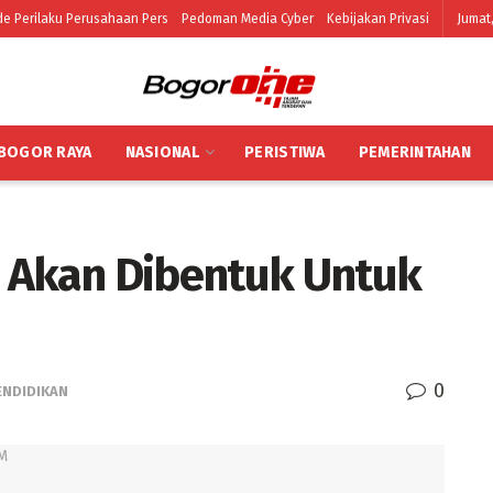
e Perilaku Perusahaan Pers
Pedoman Media Cyber
Kebijakan Privasi
Jumat,
BOGOR RAYA
NASIONAL
PERISTIWA
PEMERINTAHAN
 Akan Dibentuk Untuk
0
ENDIDIKAN