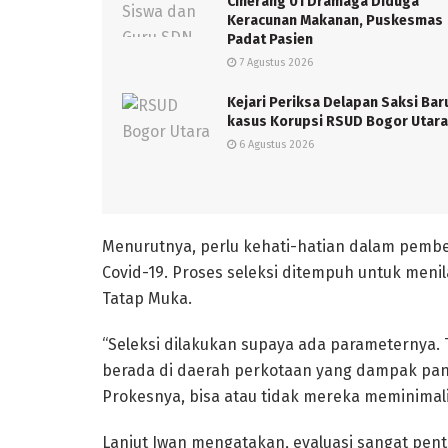
Ciherang 01 Dramaga Diduga
Keracunan Makanan, Puskesmas
Padat Pasien
7 Agustus 2026
Kejari Periksa Delapan Saksi Bar
kasus Korupsi RSUD Bogor Utara
6 Agustus 2026
Menurutnya, perlu kehati-hatian dalam pemb
Covid-19. Proses seleksi ditempuh untuk men
Tatap Muka.
“Seleksi dilakukan supaya ada parameternya. 
berada di daerah perkotaan yang dampak pand
Prokesnya, bisa atau tidak mereka meminimali
Lanjut Iwan mengatakan, evaluasi sangat pent