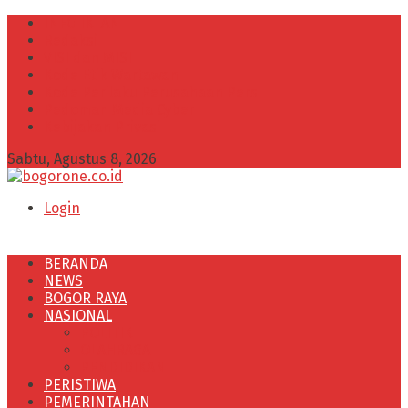
INFO IKLAN
Redaksi
VISI dan MISI
Kode Etik Wartawan
Kode Perilaku Perusahaan Pers
Pedoman Media Cyber
Kebijakan Privasi
Sabtu, Agustus 8, 2026
Login
BERANDA
NEWS
BOGOR RAYA
NASIONAL
POLITIK
OLAHRAGA
PENDIDIKAN
PERISTIWA
PEMERINTAHAN