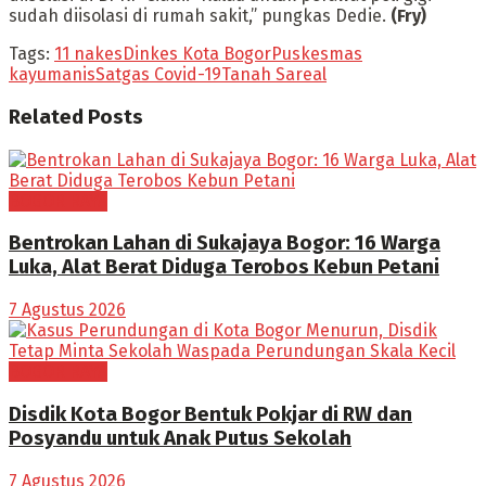
sudah diisolasi di rumah sakit,” pungkas Dedie.
(Fry)
Tags:
11 nakes
Dinkes Kota Bogor
Puskesmas
kayumanis
Satgas Covid-19
Tanah Sareal
Related
Posts
BOGOR RAYA
Bentrokan Lahan di Sukajaya Bogor: 16 Warga
Luka, Alat Berat Diduga Terobos Kebun Petani
7 Agustus 2026
BOGOR RAYA
Disdik Kota Bogor Bentuk Pokjar di RW dan
Posyandu untuk Anak Putus Sekolah
7 Agustus 2026