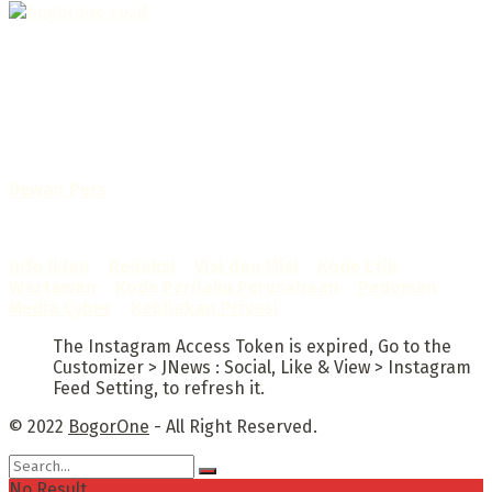
Selamat Datang di Bogorone.co.id,
Portal Berita yang dikelola oleh PT BOGOR ONE NET MEDIA
- SK Kemenkumham RI
No. AHU-0072.AH.01.02.TAHUN 2016
Telah diverifikasi oleh
Dewan Pers
Sertifikat Nomor
1422/DP-Verifikasi/K/X/2025
Info Iklan
–
Redaksi
–
Visi dan Misi
–
Kode Etik
Wartawan
–
Kode Perilaku Perusahaan
–
Pedoman
Media Cyber
–
Kebijakan Privasi
The Instagram Access Token is expired, Go to the
Customizer > JNews : Social, Like & View > Instagram
Feed Setting, to refresh it.
© 2022
BogorOne
- All Right Reserved.
No Result