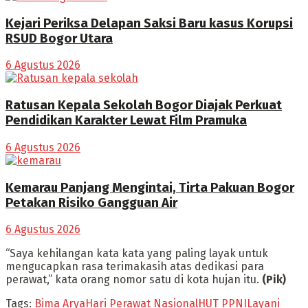
Kejari Periksa Delapan Saksi Baru kasus Korupsi
RSUD Bogor Utara
6 Agustus 2026
Ratusan Kepala Sekolah Bogor Diajak Perkuat
Pendidikan Karakter Lewat Film Pramuka
6 Agustus 2026
Kemarau Panjang Mengintai, Tirta Pakuan Bogor
Petakan Risiko Gangguan Air
6 Agustus 2026
“Saya kehilangan kata kata yang paling layak untuk
mengucapkan rasa terimakasih atas dedikasi para
perawat,” kata orang nomor satu di kota hujan itu.
(Pik)
Tags:
Bima Arya
Hari Perawat Nasional
HUT PPNI
Layani