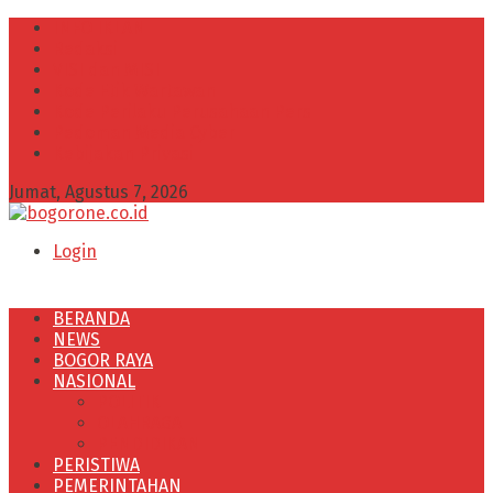
INFO IKLAN
Redaksi
VISI dan MISI
Kode Etik Wartawan
Kode Perilaku Perusahaan Pers
Pedoman Media Cyber
Kebijakan Privasi
Jumat, Agustus 7, 2026
Login
BERANDA
NEWS
BOGOR RAYA
NASIONAL
POLITIK
OLAHRAGA
PENDIDIKAN
PERISTIWA
PEMERINTAHAN