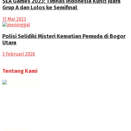
SEA Games 2023: Timnas Indonesia Kunci Juara
Grup A dan Lolos ke Semifinal
11 Mei 2023
Polisi Selidiki Misteri Kematian Pemuda di Bogor
Utara
3 Februari 2026
Tentang Kami
Selamat Datang di Bogorone.co.id,
Portal Berita yang dikelola oleh PT BOGOR ONE NET MEDIA
- SK Kemenkumham RI
No. AHU-0072.AH.01.02.TAHUN 2016
Telah diverifikasi oleh
Dewan Pers