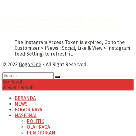
Sertifikat Nomor
1422/DP-Verifikasi/K/X/2025
Info Iklan
–
Redaksi
–
Visi dan Misi
–
Kode Etik
Wartawan
–
Kode Perilaku Perusahaan
–
Pedoman
Media Cyber
–
Kebijakan Privasi
The Instagram Access Token is expired, Go to the
Customizer > JNews : Social, Like & View > Instagram
Feed Setting, to refresh it.
© 2022
BogorOne
- All Right Reserved.
No Result
View All Result
BERANDA
NEWS
BOGOR RAYA
NASIONAL
POLITIK
OLAHRAGA
PENDIDIKAN