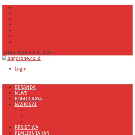
INFO IKLAN
Redaksi
VISI dan MISI
Kode Etik Wartawan
Kode Perilaku Perusahaan Pers
Pedoman Media Cyber
Kebijakan Privasi
Sabtu, Agustus 8, 2026
Login
BERANDA
NEWS
BOGOR RAYA
NASIONAL
POLITIK
OLAHRAGA
PENDIDIKAN
PERISTIWA
PEMERINTAHAN