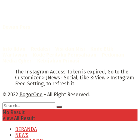
No. AHU-0072.AH.01.02.TAHUN 2016
Telah diverifikasi oleh
Dewan Pers
Sertifikat Nomor
1422/DP-Verifikasi/K/X/2025
Info Iklan
–
Redaksi
–
Visi dan Misi
–
Kode Etik
Wartawan
–
Kode Perilaku Perusahaan
–
Pedoman
Media Cyber
–
Kebijakan Privasi
The Instagram Access Token is expired, Go to the
Customizer > JNews : Social, Like & View > Instagram
Feed Setting, to refresh it.
© 2022
BogorOne
- All Right Reserved.
No Result
View All Result
BERANDA
NEWS