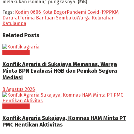
melakukan isoman,” pungkasnya.
(Fik)
Tags:
Kodim 0606 Kota Bogor
Pandemi Covid-19
PPKM
Darurat
Terima Bantuan Sembako
Warga Kelurahan
Katulampa
Related
Posts
BOGOR RAYA
Konflik Agraria di Sukajaya Memanas, Warga
Minta BPN Evaluasi HGB dan Pemkab Segera
Mediasi
8 Agustus 2026
BOGOR RAYA
Konflik Agraria Sukajaya, Komnas HAM Minta PT
PMC Hentikan Aktivitas