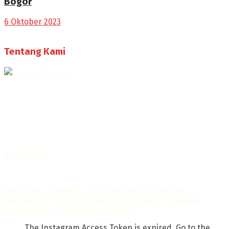
Bogor
6 Oktober 2023
Tentang Kami
Selamat Datang di Bogorone.co.id,
Portal Berita yang dikelola oleh PT BOGOR ONE NET MEDIA
- SK Kemenkumham RI
No. AHU-0072.AH.01.02.TAHUN 2016
Telah diverifikasi oleh
Dewan Pers
Sertifikat Nomor
1422/DP-Verifikasi/K/X/2025
Info Iklan
–
Redaksi
–
Visi dan Misi
–
Kode Etik
Wartawan
–
Kode Perilaku Perusahaan
–
Pedoman
Media Cyber
–
Kebijakan Privasi
The Instagram Access Token is expired, Go to the