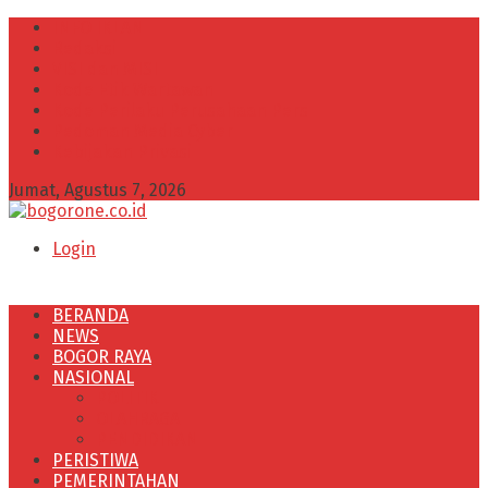
INFO IKLAN
Redaksi
VISI dan MISI
Kode Etik Wartawan
Kode Perilaku Perusahaan Pers
Pedoman Media Cyber
Kebijakan Privasi
Jumat, Agustus 7, 2026
Login
BERANDA
NEWS
BOGOR RAYA
NASIONAL
POLITIK
OLAHRAGA
PENDIDIKAN
PERISTIWA
PEMERINTAHAN