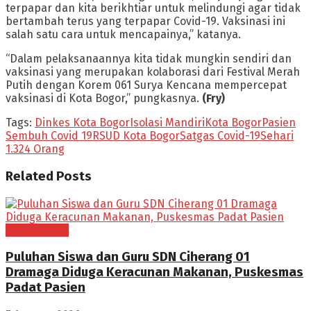
terpapar dan kita berikhtiar untuk melindungi agar tidak
bertambah terus yang terpapar Covid-19. Vaksinasi ini
salah satu cara untuk mencapainya,” katanya.
“Dalam pelaksanaannya kita tidak mungkin sendiri dan
vaksinasi yang merupakan kolaborasi dari Festival Merah
Putih dengan Korem 061 Surya Kencana mempercepat
vaksinasi di Kota Bogor,” pungkasnya.
(Fry)
Tags:
Dinkes Kota Bogor
Isolasi Mandiri
Kota Bogor
Pasien
Sembuh Covid 19
RSUD Kota Bogor
Satgas Covid-19
Sehari
1.324 Orang
Related
Posts
BOGOR RAYA
Puluhan Siswa dan Guru SDN Ciherang 01
Dramaga Diduga Keracunan Makanan, Puskesmas
Padat Pasien