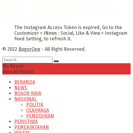
Info Iklan
–
Redaksi
–
Visi dan Misi
–
Kode Etik
Wartawan
–
Kode Perilaku Perusahaan
–
Pedoman
Media Cyber
–
Kebijakan Privasi
The Instagram Access Token is expired, Go to the
Customizer > JNews : Social, Like & View > Instagram
Feed Setting, to refresh it.
© 2022
BogorOne
- All Right Reserved.
No Result
View All Result
BERANDA
NEWS
BOGOR RAYA
NASIONAL
POLITIK
OLAHRAGA
PENDIDIKAN
PERISTIWA
PEMERINTAHAN
WISATA