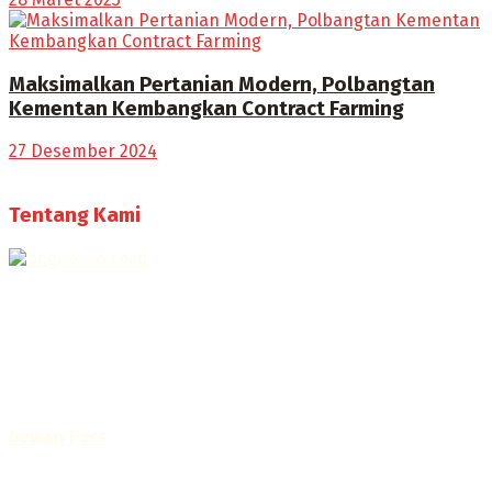
Maksimalkan Pertanian Modern, Polbangtan
Kementan Kembangkan Contract Farming
27 Desember 2024
Tentang Kami
Selamat Datang di Bogorone.co.id,
Portal Berita yang dikelola oleh PT BOGOR ONE NET MEDIA
- SK Kemenkumham RI
No. AHU-0072.AH.01.02.TAHUN 2016
Telah diverifikasi oleh
Dewan Pers
Sertifikat Nomor
1422/DP-Verifikasi/K/X/2025