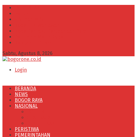
INFO IKLAN
Redaksi
VISI dan MISI
Kode Etik Wartawan
Kode Perilaku Perusahaan Pers
Pedoman Media Cyber
Kebijakan Privasi
Sabtu, Agustus 8, 2026
Login
BERANDA
NEWS
BOGOR RAYA
NASIONAL
POLITIK
OLAHRAGA
PENDIDIKAN
PERISTIWA
PEMERINTAHAN