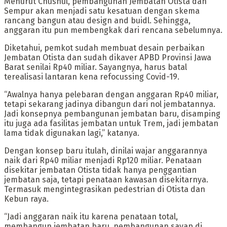
Menurut Chusnul, pembangunan Jembatan Otista dan
Sempur akan menjadi satu kesatuan dengan skema
rancang bangun atau design and buidl. Sehingga,
anggaran itu pun membengkak dari rencana sebelumnya.
Diketahui, pemkot sudah membuat desain perbaikan
Jembatan Otista dan sudah dikaver APBD Provinsi Jawa
Barat senilai Rp40 miliar. Sayangnya, harus batal
terealisasi lantaran kena refocussing Covid-19.
“Awalnya hanya pelebaran dengan anggaran Rp40 miliar,
tetapi sekarang jadinya dibangun dari nol jembatannya.
Jadi konsepnya pembangunan jembatan baru, disamping
itu juga ada fasilitas jembatan untuk Trem, jadi jembatan
lama tidak digunakan lagi,” katanya.
Dengan konsep baru itulah, dinilai wajar anggarannya
naik dari Rp40 miliar menjadi Rp120 miliar. Penataan
disekitar jembatan Otista tidak hanya penggantian
jembatan saja, tetapi penataan kawasan disekitarnya.
Termasuk mengintegrasikan pedestrian di Otista dan
Kebun raya.
“Jadi anggaran naik itu karena penataan total,
membangun jembatan baru, pembangunan sayap di