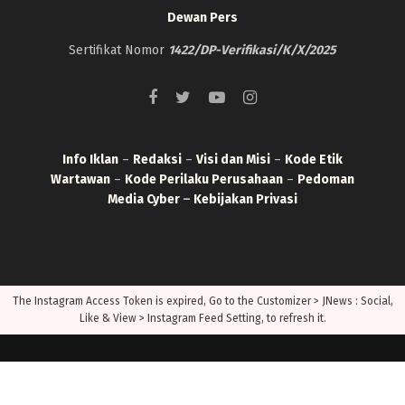
Dewan Pers
Sertifikat Nomor
1422/DP-Verifikasi/K/X/2025
Info Iklan
–
Redaksi
–
Visi dan Misi
–
Kode Etik
Wartawan
–
Kode Perilaku Perusahaan
–
Pedoman
Media Cyber
–
Kebijakan Privasi
The Instagram Access Token is expired, Go to the Customizer > JNews : Social,
Like & View > Instagram Feed Setting, to refresh it.
© 2022
BogorOne
- All Right Reserved.