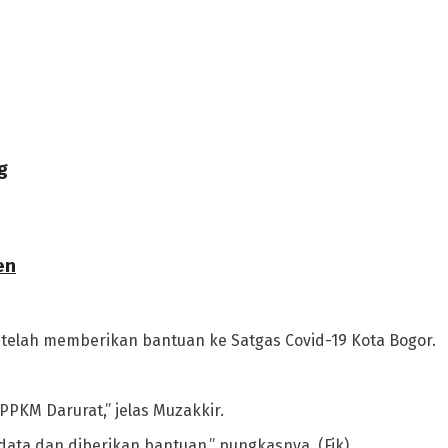
g
en
telah memberikan bantuan ke Satgas Covid-19 Kota Bogor.
KM Darurat,” jelas Muzakkir.
a dan diberikan bantuan,” pungkasnya. (Fik)