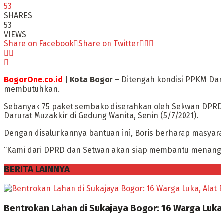
53
SHARES
53
VIEWS
Share on Facebook
Share on Twitter
BogorOne.co.id
| Kota Bogor
– Ditengah kondisi PPKM Da
membutuhkan.
Sebanyak 75 paket sembako diserahkan oleh Sekwan DPRD K
Darurat Muzakkir di Gedung Wanita, Senin (5/7/2021).
Dengan disalurkannya bantuan ini, Boris berharap masyar
“Kami dari DPRD dan Setwan akan siap membantu menangan
BERITA LAINNYA
Bentrokan Lahan di Sukajaya Bogor: 16 Warga Luka