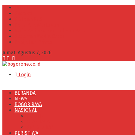
INFO IKLAN
Redaksi
VISI dan MISI
Kode Etik Wartawan
Kode Perilaku Perusahaan Pers
Pedoman Media Cyber
Kebijakan Privasi
Jumat, Agustus 7, 2026
Login
BERANDA
NEWS
BOGOR RAYA
NASIONAL
POLITIK
OLAHRAGA
PENDIDIKAN
PERISTIWA