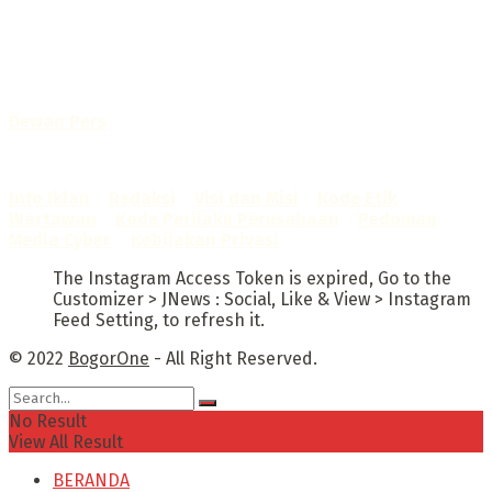
Portal Berita yang dikelola oleh PT BOGOR ONE NET MEDIA
- SK Kemenkumham RI
No. AHU-0072.AH.01.02.TAHUN 2016
Telah diverifikasi oleh
Dewan Pers
Sertifikat Nomor
1422/DP-Verifikasi/K/X/2025
Info Iklan
–
Redaksi
–
Visi dan Misi
–
Kode Etik
Wartawan
–
Kode Perilaku Perusahaan
–
Pedoman
Media Cyber
–
Kebijakan Privasi
The Instagram Access Token is expired, Go to the
Customizer > JNews : Social, Like & View > Instagram
Feed Setting, to refresh it.
© 2022
BogorOne
- All Right Reserved.
No Result
View All Result
BERANDA