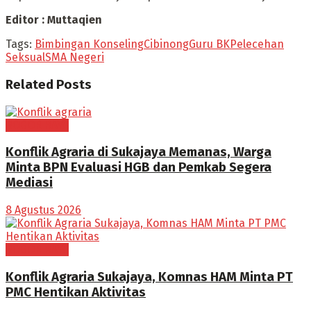
Editor : Muttaqien
Tags:
Bimbingan Konseling
Cibinong
Guru BK
Pelecehan
Seksual
SMA Negeri
Related
Posts
BOGOR RAYA
Konflik Agraria di Sukajaya Memanas, Warga
Minta BPN Evaluasi HGB dan Pemkab Segera
Mediasi
8 Agustus 2026
BOGOR RAYA
Konflik Agraria Sukajaya, Komnas HAM Minta PT
PMC Hentikan Aktivitas