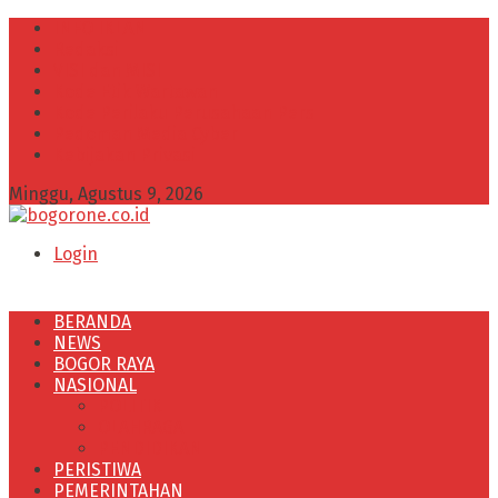
INFO IKLAN
Redaksi
VISI dan MISI
Kode Etik Wartawan
Kode Perilaku Perusahaan Pers
Pedoman Media Cyber
Kebijakan Privasi
Minggu, Agustus 9, 2026
Login
BERANDA
NEWS
BOGOR RAYA
NASIONAL
POLITIK
OLAHRAGA
PENDIDIKAN
PERISTIWA
PEMERINTAHAN