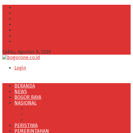
INFO IKLAN
Redaksi
VISI dan MISI
Kode Etik Wartawan
Kode Perilaku Perusahaan Pers
Pedoman Media Cyber
Kebijakan Privasi
Sabtu, Agustus 8, 2026
Login
BERANDA
NEWS
BOGOR RAYA
NASIONAL
POLITIK
OLAHRAGA
PENDIDIKAN
PERISTIWA
PEMERINTAHAN