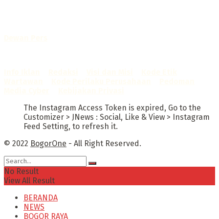
No. AHU-0072.AH.01.02.TAHUN 2016
Telah diverifikasi oleh
Dewan Pers
Sertifikat Nomor
1422/DP-Verifikasi/K/X/2025
Info Iklan
–
Redaksi
–
Visi dan Misi
–
Kode Etik
Wartawan
–
Kode Perilaku Perusahaan
–
Pedoman
Media Cyber
–
Kebijakan Privasi
The Instagram Access Token is expired, Go to the
Customizer > JNews : Social, Like & View > Instagram
Feed Setting, to refresh it.
© 2022
BogorOne
- All Right Reserved.
No Result
View All Result
BERANDA
NEWS
BOGOR RAYA