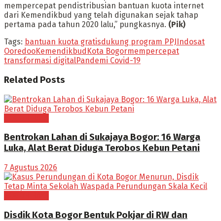
mempercepat pendistribusian bantuan kuota internet
dari Kemendikbud yang telah digunakan sejak tahap
pertama pada tahun 2020 lalu,” pungkasnya.
(Pik)
Tags:
bantuan kuota gratis
dukung program PPJ
Indosat
Ooredoo
Kemendikbud
Kota Bogor
mempercepat
transformasi digital
Pandemi Covid-19
Related
Posts
BOGOR RAYA
Bentrokan Lahan di Sukajaya Bogor: 16 Warga
Luka, Alat Berat Diduga Terobos Kebun Petani
7 Agustus 2026
BOGOR RAYA
Disdik Kota Bogor Bentuk Pokjar di RW dan