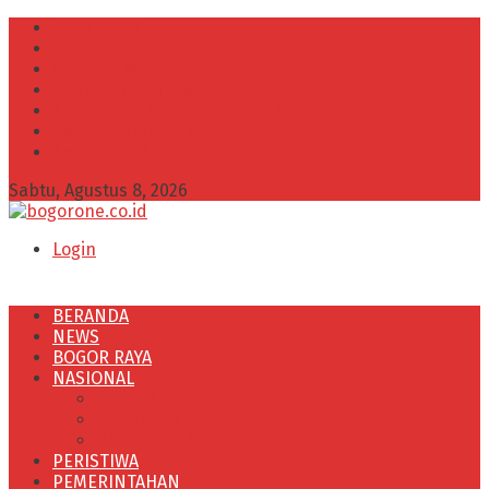
INFO IKLAN
Redaksi
VISI dan MISI
Kode Etik Wartawan
Kode Perilaku Perusahaan Pers
Pedoman Media Cyber
Kebijakan Privasi
Sabtu, Agustus 8, 2026
Login
BERANDA
NEWS
BOGOR RAYA
NASIONAL
POLITIK
OLAHRAGA
PENDIDIKAN
PERISTIWA
PEMERINTAHAN