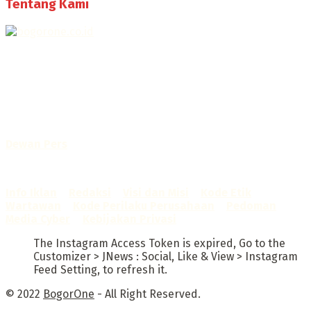
Tentang Kami
Selamat Datang di Bogorone.co.id,
Portal Berita yang dikelola oleh PT BOGOR ONE NET MEDIA
- SK Kemenkumham RI
No. AHU-0072.AH.01.02.TAHUN 2016
Telah diverifikasi oleh
Dewan Pers
Sertifikat Nomor
1422/DP-Verifikasi/K/X/2025
Info Iklan
–
Redaksi
–
Visi dan Misi
–
Kode Etik
Wartawan
–
Kode Perilaku Perusahaan
–
Pedoman
Media Cyber
–
Kebijakan Privasi
The Instagram Access Token is expired, Go to the
Customizer > JNews : Social, Like & View > Instagram
Feed Setting, to refresh it.
© 2022
BogorOne
- All Right Reserved.