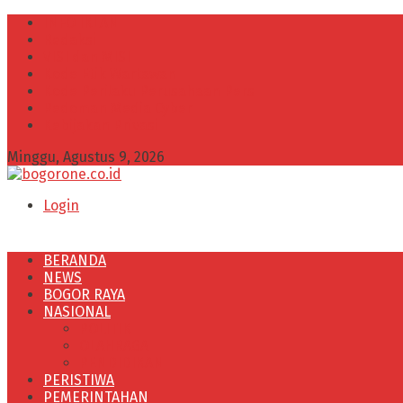
INFO IKLAN
Redaksi
VISI dan MISI
Kode Etik Wartawan
Kode Perilaku Perusahaan Pers
Pedoman Media Cyber
Kebijakan Privasi
Minggu, Agustus 9, 2026
Login
BERANDA
NEWS
BOGOR RAYA
NASIONAL
POLITIK
OLAHRAGA
PENDIDIKAN
PERISTIWA
PEMERINTAHAN