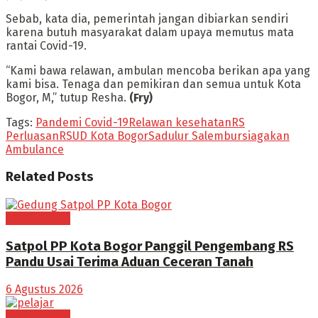
Sebab, kata dia, pemerintah jangan dibiarkan sendiri
karena butuh masyarakat dalam upaya memutus mata
rantai Covid-19.
“Kami bawa relawan, ambulan mencoba berikan apa yang
kami bisa. Tenaga dan pemikiran dan semua untuk Kota
Bogor, M,” tutup Resha.
(Fry)
Tags:
Pandemi Covid-19
Relawan kesehatan
RS
Perluasan
RSUD Kota Bogor
Sadulur Salembur
siagakan
Ambulance
Related
Posts
BOGOR RAYA
Satpol PP Kota Bogor Panggil Pengembang RS
Pandu Usai Terima Aduan Ceceran Tanah
6 Agustus 2026
BOGOR RAYA