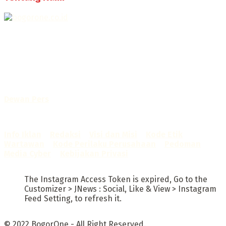
Selamat Datang di Bogorone.co.id,
Portal Berita yang dikelola oleh PT BOGOR ONE NET MEDIA
- SK Kemenkumham RI
No. AHU-0072.AH.01.02.TAHUN 2016
Telah diverifikasi oleh
Dewan Pers
Sertifikat Nomor
1422/DP-Verifikasi/K/X/2025
Info Iklan
–
Redaksi
–
Visi dan Misi
–
Kode Etik
Wartawan
–
Kode Perilaku Perusahaan
–
Pedoman
Media Cyber
–
Kebijakan Privasi
The Instagram Access Token is expired, Go to the
Customizer > JNews : Social, Like & View > Instagram
Feed Setting, to refresh it.
© 2022
BogorOne
- All Right Reserved.