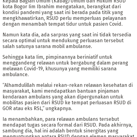
Kepala Bagian Umum (Kabag) Umum dan Hukum RSUD
kota Bogor Iim Ibrahim mengatakan, berangkat dari
kondisi pandemi yang saat ini berada pada titik yang
mengkhawatirkan, RSUD perlu memperluas pelayanan
dengan menambah tempat tidur untuk pasien Covid.
Namun kata dia, ada sarpras yang saat ini tidak tersedia
secara optimal untuk mendukung perluasan tersebut
salah satunya sarana mobil ambulanse.
Sehingga kata Iim, pimpinannya beriniatif untuk
menggandeng relawan untuk bergabung dalam perang
melawan Covid-19, khusunya yang memiliki sarana
ambulance.
“Alhamdulillah melalui rekan-rekan relawan kesehatan di
masyarakat, kami mendapatkan bantuan pinjaman
kendaraan ambulans yang akan dipergunakan untuk
mobilitas pasien dari RSUD ke tempat perluasan RSUD di
GOR atau eks RSL,” ungkapnya.
Ia menambahkan, para relawan ambulans tersebut
mendapat tugas secara formal dari RSUD. Pada akhirnya,
sambung dia, hal ini adalah bentuk sinergitas yang
menguntungkan antara RSUD dengan elemen masyarakat