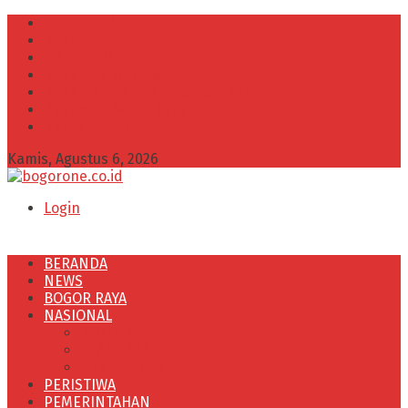
INFO IKLAN
Redaksi
VISI dan MISI
Kode Etik Wartawan
Kode Perilaku Perusahaan Pers
Pedoman Media Cyber
Kebijakan Privasi
Kamis, Agustus 6, 2026
Login
BERANDA
NEWS
BOGOR RAYA
NASIONAL
POLITIK
OLAHRAGA
PENDIDIKAN
PERISTIWA
PEMERINTAHAN