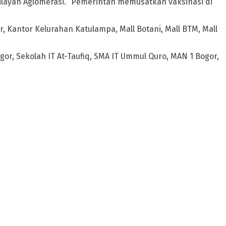
layah Aglomerasi. “Pemerintah memusatkan vaksinasi di
, Kantor Kelurahan Katulampa, Mall Botani, Mall BTM, Mall
gor, Sekolah IT At-Taufiq, SMA IT Ummul Quro, MAN 1 Bogor,