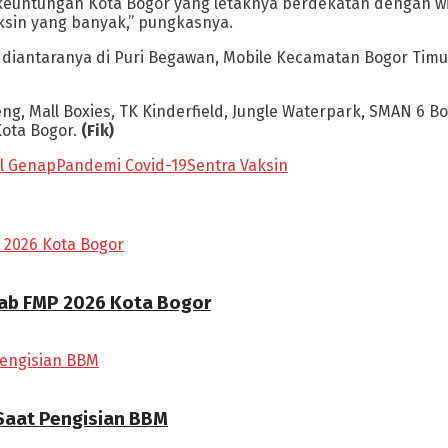
euntungan Kota Bogor yang letaknya berdekatan dengan wi
ksin yang banyak,” pungkasnya.
 diantaranya di Puri Begawan, Mobile Kecamatan Bogor Timur
ng, Mall Boxies, TK Kinderfield, Jungle Waterpark, SMAN 6 Bo
ota Bogor.
(Fik)
il Genap
Pandemi Covid-19
Sentra Vaksin
rab FMP 2026 Kota Bogor
 Saat Pengisian BBM