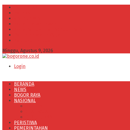
INFO IKLAN
Redaksi
VISI dan MISI
Kode Etik Wartawan
Kode Perilaku Perusahaan Pers
Pedoman Media Cyber
Kebijakan Privasi
Minggu, Agustus 9, 2026
Login
BERANDA
NEWS
BOGOR RAYA
NASIONAL
POLITIK
OLAHRAGA
PENDIDIKAN
PERISTIWA
PEMERINTAHAN