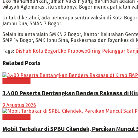
Eko menambahkan, jumlah vaksin yang berlimpah adalah k
wilayah Aglomerasi, itu sebabnya Bogor mendapat jatah va
Untuk diketahui, ada beberapa sentra vaksin di Kota Bogor
Jambu Dua, SMAN 7 Bogor.
Selain itu antaralain SMKN 2 Bogor, Kantor Kelurahan Gente
SMP 14 Bogor, SMK Ibnu Sina, Puskesmas dan Fsyankes di K
Tags:
Dishub Kota Bogor
Eko Prabowo
Giring Pelanggar Ganj
Related
Posts
BOGOR RAYA
3.400 Peserta Bentangkan Bendera Raksasa di Ki
9 Agustus 2026
BOGOR RAYA
Mobil Terbakar di SPBU Cilendek, Percikan Muncul