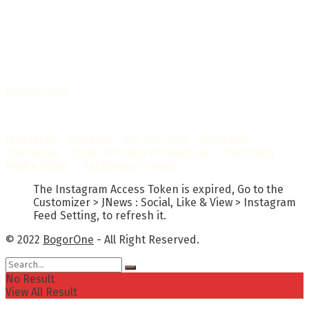
Selamat Datang di Bogorone.co.id,
Portal Berita yang dikelola oleh PT BOGOR ONE NET MEDIA
- SK Kemenkumham RI
No. AHU-0072.AH.01.02.TAHUN 2016
Telah diverifikasi oleh
Dewan Pers
Sertifikat Nomor
1422/DP-Verifikasi/K/X/2025
Info Iklan
–
Redaksi
–
Visi dan Misi
–
Kode Etik
Wartawan
–
Kode Perilaku Perusahaan
–
Pedoman
Media Cyber
–
Kebijakan Privasi
The Instagram Access Token is expired, Go to the
Customizer > JNews : Social, Like & View > Instagram
Feed Setting, to refresh it.
© 2022
BogorOne
- All Right Reserved.
No Result
View All Result