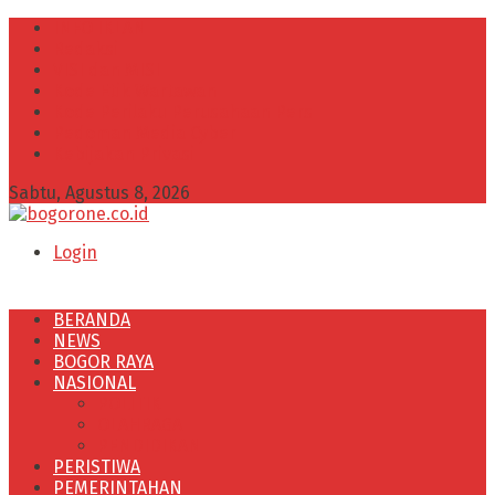
INFO IKLAN
Redaksi
VISI dan MISI
Kode Etik Wartawan
Kode Perilaku Perusahaan Pers
Pedoman Media Cyber
Kebijakan Privasi
Sabtu, Agustus 8, 2026
Login
BERANDA
NEWS
BOGOR RAYA
NASIONAL
POLITIK
OLAHRAGA
PENDIDIKAN
PERISTIWA
PEMERINTAHAN