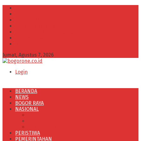
INFO IKLAN
Redaksi
VISI dan MISI
Kode Etik Wartawan
Kode Perilaku Perusahaan Pers
Pedoman Media Cyber
Kebijakan Privasi
Jumat, Agustus 7, 2026
Login
BERANDA
NEWS
BOGOR RAYA
NASIONAL
POLITIK
OLAHRAGA
PENDIDIKAN
PERISTIWA
PEMERINTAHAN