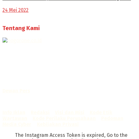
24 Mei 2022
Tentang Kami
Selamat Datang di Bogorone.co.id,
Portal Berita yang dikelola oleh PT BOGOR ONE NET MEDIA
- SK Kemenkumham RI
No. AHU-0072.AH.01.02.TAHUN 2016
Telah diverifikasi oleh
Dewan Pers
Sertifikat Nomor
1422/DP-Verifikasi/K/X/2025
Info Iklan
–
Redaksi
–
Visi dan Misi
–
Kode Etik
Wartawan
–
Kode Perilaku Perusahaan
–
Pedoman
Media Cyber
–
Kebijakan Privasi
The Instagram Access Token is expired, Go to the