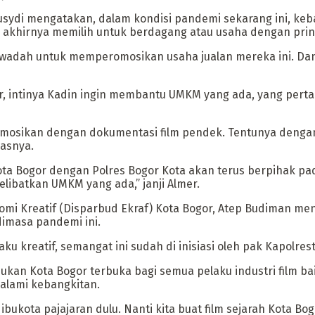
Rusydi mengatakan, dalam kondisi pandemi sekarang ini, ke
akhirnya memilih untuk berdagang atau usaha dengan pri
adah untuk memperomosikan usaha jualan mereka ini. Dan i
 intinya Kadin ingin membantu UMKM yang ada, yang pertam
omosikan dengan dokumentasi film pendek. Tentunya dengan lo
asnya.
 Kota Bogor dengan Polres Bogor Kota akan terus berpihak p
libatkan UMKM yang ada,” janji Almer.
mi Kreatif (Disparbud Ekraf) Kota Bogor, Atep Budiman me
dimasa pandemi ini.
u kreatif, semangat ini sudah di inisiasi oleh pak Kapolrest
ukan Kota Bogor terbuka bagi semua pelaku industri film b
galami kebangkitan.
bukota pajajaran dulu. Nanti kita buat film sejarah Kota Bo