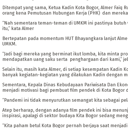
Ditempat yang sama, Ketua Kadin Kota Bogor, Almer Faiq 
orang kena Pemutusan Hubungan Kerja (PHK) dan mereka 
“Nah sementara teman-teman di UMKM ini pastinya butuh w
itu,” kata Almer
Bertepatan pada momentum HUT Bhayangkara lanjut Almer,
UMKM.
“Jadi bagi mereka yang berminat ikut lomba, kita minta pr
mendapatkan uang saku serta penghargaan dari kami,” jel
Selain itu, masih kata Almer, di setiap kesempatan Kadin
banyak kegiatan-kegiatan yang dilakukan Kadin dengan me
Sementara, Kepala Dinas Kebudayaan Pariwisata Dan Ekono
menjadi motivasi bagi pembuat film pendek di Kota Bogor 
“Pandemi ini tidak menyurutkan semangat kita sebagai pelak
Atep berharap, dengan adanya film pendek ini bisa menunj
inspirasi, apalagi di sektor budaya Kita Bogor sedang men
“Kita paham betul Kota Bogor pernah berjaya saat menjadi i