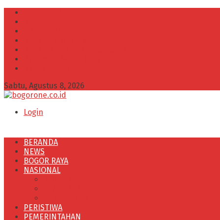
INFO IKLAN
Redaksi
VISI dan MISI
Kode Etik Wartawan
Kode Perilaku Perusahaan Pers
Pedoman Media Cyber
Kebijakan Privasi
Sabtu, Agustus 8, 2026
Login
BERANDA
NEWS
BOGOR RAYA
NASIONAL
POLITIK
OLAHRAGA
PENDIDIKAN
PERISTIWA
PEMERINTAHAN