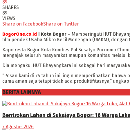
89
SHARES
89
VIEWS
Share on Facebook
Share on Twitter
BogorOne.co.id
| Kota Bogor –
Memperingati HUT Bhayangk
film pendek Usaha Mikro Kecil Menengah (UMKM), dengan 
Kapolresta Bogor Kota Kombes Pol Susatyo Purnomo Chond
mengajak seluruh masyarakat maupun komunitas melalui kr
Dia mengaku, HUT Bhayangkara ini sebagai hari masyarakat b
“Pesan kami di 75 tahun ini, ingin memperlihatkan bahwa
cuma aman saja tetapi tidak ada produktifitasnya,” ungkap
BERITA LAINNYA
Bentrokan Lahan di Sukajaya Bogor: 16 Warga Luka
7 Agustus 2026