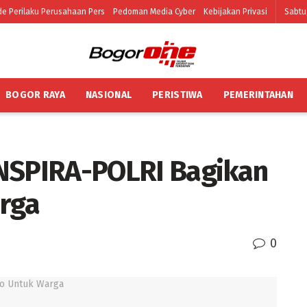
e Perilaku Perusahaan Pers
Pedoman Media Cyber
Kebijakan Privasi
Sabtu
BOGOR RAYA
NASIONAL
PERISTIWA
PEMERINTAHAN
INSPIRA-POLRI Bagikan
rga
0