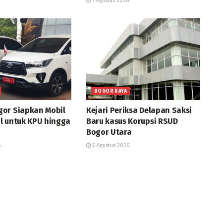
7 Agustus 2026
BOGOR RAYA
or Siapkan Mobil
Kejari Periksa Delapan Saksi
l untuk KPU hingga
Baru kasus Korupsi RSUD
Bogor Utara
6
6 Agustus 2026