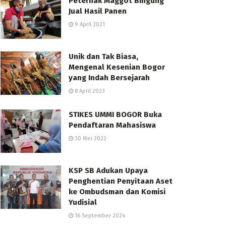
Peternak Maggot Bingung
Jual Hasil Panen
9 April 2021
Unik dan Tak Biasa,
Mengenal Kesenian Bogor
yang Indah Bersejarah
8 April 2023
STIKES UMMI BOGOR Buka
Pendaftaran Mahasiswa
30 Mei 2022
KSP SB Adukan Upaya
Penghentian Penyitaan Aset
ke Ombudsman dan Komisi
Yudisial
16 September 2024