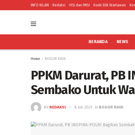
INFO IKLAN
Redaksi
VISI dan MISI
Kode Etik Wartawan
Kod
BERANDA
NEWS
Home
BOGOR RAYA
PPKM Darurat, PB 
Sembako Untuk Wa
BY
REDAKSI
8 Juli 2021
in
BOGOR RAYA