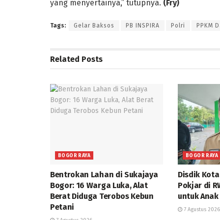
yang menyertainya,” tutupnya.
(Fry)
Tags:
Gelar Baksos
PB INSPIRA
Polri
PPKM D
Related
Posts
BOGOR RAYA
BOGOR RAYA
Bentrokan Lahan di Sukajaya
Disdik Kot
Bogor: 16 Warga Luka, Alat
Pokjar di 
Berat Diduga Terobos Kebun
untuk Anak
Petani
7 Agustus 2026