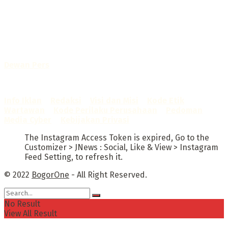
Selamat Datang di Bogorone.co.id,
Portal Berita yang dikelola oleh PT BOGOR ONE NET MEDIA
- SK Kemenkumham RI
No. AHU-0072.AH.01.02.TAHUN 2016
Telah diverifikasi oleh
Dewan Pers
Sertifikat Nomor
1422/DP-Verifikasi/K/X/2025
Info Iklan
–
Redaksi
–
Visi dan Misi
–
Kode Etik
Wartawan
–
Kode Perilaku Perusahaan
–
Pedoman
Media Cyber
–
Kebijakan Privasi
The Instagram Access Token is expired, Go to the
Customizer > JNews : Social, Like & View > Instagram
Feed Setting, to refresh it.
© 2022
BogorOne
- All Right Reserved.
No Result
View All Result