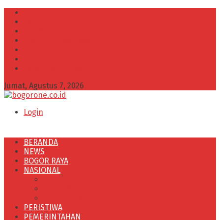
INFO IKLAN
Redaksi
VISI dan MISI
Kode Etik Wartawan
Kode Perilaku Perusahaan Pers
Pedoman Media Cyber
Kebijakan Privasi
Jumat, Agustus 7, 2026
Login
BERANDA
NEWS
BOGOR RAYA
NASIONAL
POLITIK
OLAHRAGA
PENDIDIKAN
PERISTIWA
PEMERINTAHAN