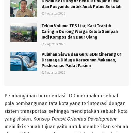
Disdik Kota Bogor Bentuk Pokjar di RW
dan Posyandu untuk Anak Putus Sekolah
7 Agustus 2026
Tekan Volume TPS Liar, Kasi Trantib
Caringin Dorong Warga Kelola Sampah
Jadi Kompos dan Daur Ulang
7 Agustus 2026
Puluhan Siswa dan Guru SDN Ciherang 01
Dramaga Diduga Keracunan Makanan,
Puskesmas Padat Pasien
7 Agustus 2026
Pembangunan berorientasi TOD merupakan sebuah
pola pembangunan tata kota yang terintegrasi dengan
sistem transportasi sehingga menciptakan sebuah kota
yang efisien. Konsep
Transit Oriented Development
memiliki sebuah tujuan yaitu untuk memberikan sebuah