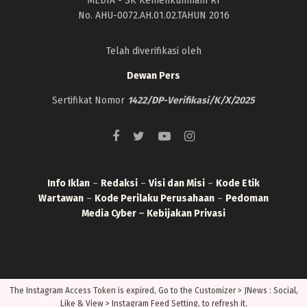
MEDIA - SK Kemenkumham RI
No. AHU-0072.AH.01.02.TAHUN 2016
Telah diverifikasi oleh
Dewan Pers
Sertifikat Nomor
1422/DP-Verifikasi/K/X/2025
Info Iklan
–
Redaksi
–
Visi dan Misi
–
Kode Etik
Wartawan
–
Kode Perilaku Perusahaan
–
Pedoman
Media Cyber
–
Kebijakan Privasi
The Instagram Access Token is expired, Go to the Customizer > JNews : Social,
Like & View > Instagram Feed Setting, to refresh it.